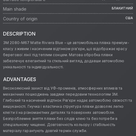
Main shade
БЛАКИТНИЙ
Country of origin
США
DESCRIPTION
3M 2080-M67 Matte Riviera Blue – це автомобільна плівка преміум-
класу з живим і насиченим відтінком рів'єри, що відображає красу
берегової лінії під теплим сонцем. Матова обробка плівки
забезпечує елегантний та стильний вигляд, додавши автомобілю
унікальності та індивідуальності.
ADVANTAGES
Високоякісний захист від УФ-променів, атмосферних впливів та
механічних пошкоджень завдяки передовим технологіям 3M.
Глибокий та насичений відтінок Рів'єри надає автомобілю свіжості та
вишуканості. Гнучка і еластична структура плівки дозволяє легко
клеїти її на різноманітних деталях та поверхнях автомобіля.
Безпроблемне зняття плівки без слідів клею та без потреби в
спеціальному чищенні. Довговічність кольору і стабільність
матеріалу гарантують довгий термін служби.