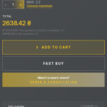
MAX: 2.3
-
+
Choose maximum
TOTAL
2638.42
₴
ATTENTION! This product is sold in multiples: 0.1
MINIMUM order quantity: 0.1
ADD TO CART
FAST BUY
Want to learn more?
ORDER A CONSULTATION