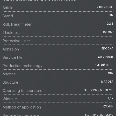
Article
7100218333
Brand
3M
Roll, linear meter.
22,8
Thickness
90 МКР
Protective Liner
НІ
Adhesion
ВИСОКА
Service life
ДО 7 РОКІВ
Production technology
ЛИТИЙ ВІНІЛ
Material
ПВХ
Structure
МАТОВА
Operating temperature
ВІД -54°C ДО +107°C
Width, m
1,52
Method of application
СУХИЙ
Surface temperature
ВІД +18°C ДО +22°C