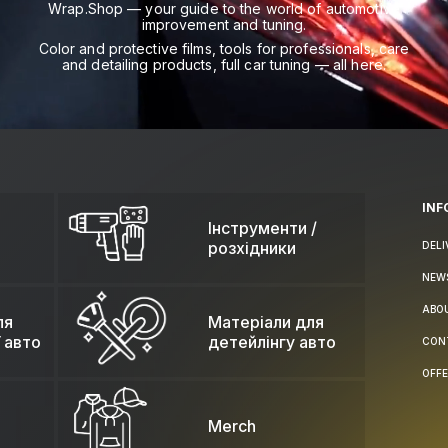
Wrap.Shop — your guide to the world of automotive
improvement and tuning.
Color and protective films, tools for professionals, care
and detailing products, full car tuning — all here.
INF
Інструменти /
розхідники
DELI
NEW
ABO
ля
Матеріали для
 авто
детейлінгу авто
CON
OFFE
Merch