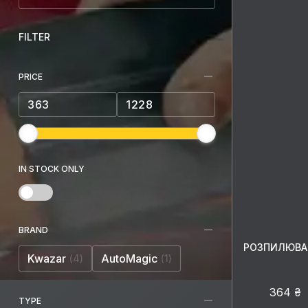
FILTER
PRICE
IN STOCK ONLY
BRAND
РОЗПИЛЮВАЧ
Kwazar
AutoMagic
4
1
364 ₴
TYPE