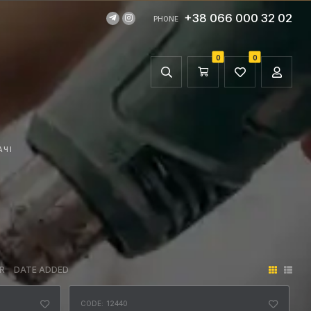
+38 066 000 32 02
PHONE
0
0
АЧІ
R
DATE ADDED
CODE: 12440