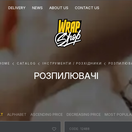
DELIVERY
NEWS
ABOUT US
CONTACT US
HOME
CATALOG
ІНСТРУМЕНТИ / РОЗХІДНИКИ
РОЗПИЛЮВ
РОЗПИЛЮВАЧІ
LT
ALPHABET
ASCENDING PRICE
DECREASING PRICE
MOST POPULA
CODE: 12488