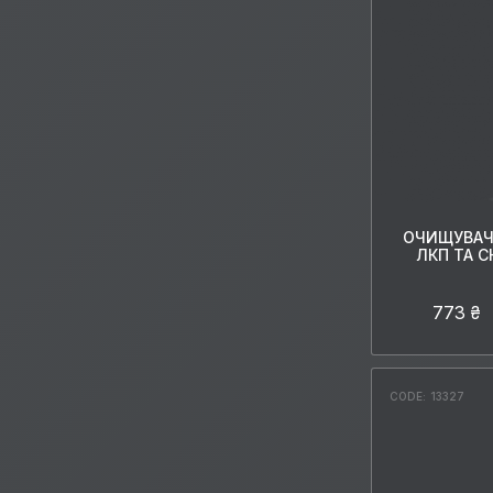
ОЧИЩУВАЧ
ЛКП ТА С
773 ₴
CODE: 13327