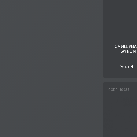
ОЧИЩУВА
GYEON 
955 ₴
CODE: 10035