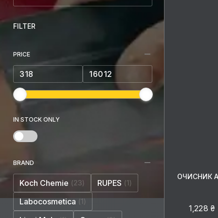
FILTER
PRICE
IN STOCK ONLY
BRAND
ОЧИСНИК A
Koch Chemie
RUPES
23
1
Labocosmetica
1
1,228 ₴