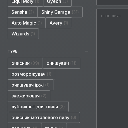
Liqui Moly
Gyeon
1
3
Sensha
Shiny Garage
2
31
CODE: 10128
Auto Magic
Avery
1
1
Wizards
1
TYPE
очисник
очищувач
39
11
розморожувач
1
очищувач іржі
1
знежирювач
2
лубрикант для глини
2
очисник металевого пилу
6