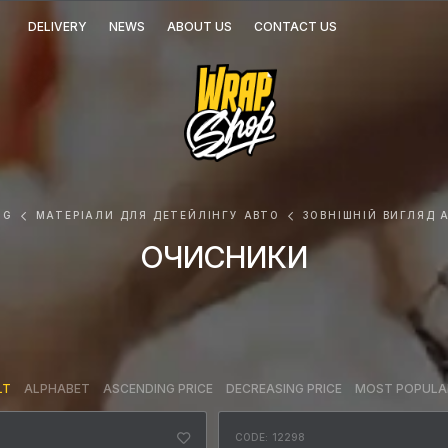
DELIVERY
NEWS
ABOUT US
CONTACT US
OG
МАТЕРІАЛИ ДЛЯ ДЕТЕЙЛІНГУ АВТО
ЗОВНІШНІЙ ВИГЛЯД 
ОЧИСНИКИ
LT
ALPHABET
ASCENDING PRICE
DECREASING PRICE
MOST POPULA
CODE: 12298