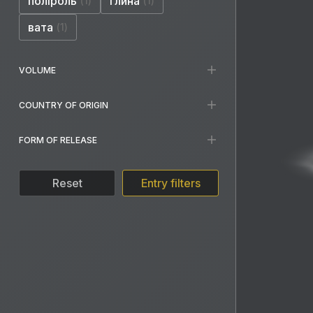
поліроль
глина
1
1
вата
1
VOLUME
COUNTRY OF ORIGIN
FORM OF RELEASE
Reset
Entry filters