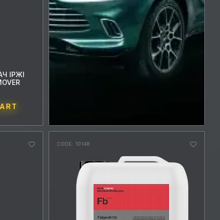
Ч ІРЖІ
MOVER
CART
CODE: 10148