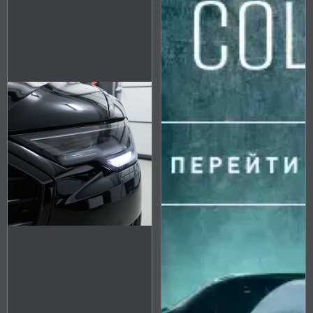
ADHESION
SERVICE LIFE
COUNTRY OF ORIGIN
STRUCTURE
PRODUCTION TECHNOLOGY
Reset
Entry filters