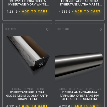
ПОЛІУРЕТАНОВА ПЛІВКА
ПОЛІУРЕТАНОВА ПЛІВКА
KYBERTANE IVORY WHITE
KYBERTANE ULTRA MATTE
PFFС127 1.52MX15M
BLACK PURPLE PFFС128
1.52MX15M
4,231 ₴
ADD TO CART
4,685 ₴
ADD TO CART
CODE: 16890
CODE: 16889
ПРОЗОРІ АНТИГРАВІЙНІ ПЛІВКИ
COLORED PROTECTIVE ANTI-GRAVEL FILMS
KYBERTANE PPF ULTRA
ПЛІВКА АНТИГРАВІЙНА
GLOSS 1.53 M GLOSSY ANTI-
ГЛЯНЦЕВА KYBERTANE PPF
GRAVEL FILM
ULTRA GLOSS SUNSHINE
ORANGE KAC117
4,231 ₴
ADD TO CART
4,231 ₴
ADD TO CART