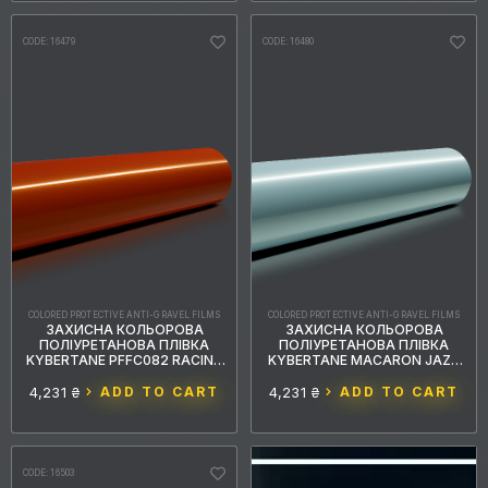
CODE: 16479
CODE: 16480
COLORED PROTECTIVE ANTI-GRAVEL FILMS
COLORED PROTECTIVE ANTI-GRAVEL FILMS
ЗАХИСНА КОЛЬОРОВА
ЗАХИСНА КОЛЬОРОВА
ПОЛІУРЕТАНОВА ПЛІВКА
ПОЛІУРЕТАНОВА ПЛІВКА
KYBERTANE PFFС082 RACING
KYBERTANE MACARON JAZZ
ORANGE 1.52MX15M
BLUE PFFС081 1.52MX15M
4,231 ₴
ADD TO CART
4,231 ₴
ADD TO CART
CODE: 16503