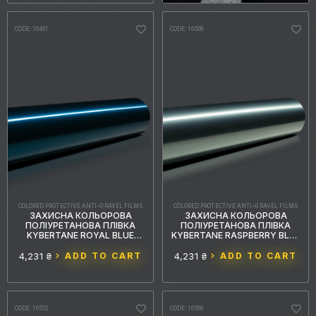
CODE: 16491
CODE: 16508
COLORED PROTECTIVE ANTI-GRAVEL FILMS
COLORED PROTECTIVE ANTI-GRAVEL FILMS
ЗАХИСНА КОЛЬОРОВА
ЗАХИСНА КОЛЬОРОВА
ПОЛІУРЕТАНОВА ПЛІВКА
ПОЛІУРЕТАНОВА ПЛІВКА
KYBERTANE ROYAL BLUE
KYBERTANE RASPBERRY BLUE
PFFС018 1.52MX15M
PFFС014 1.52MX15M
4,231 ₴
ADD TO CART
4,231 ₴
ADD TO CART
CODE: 16512
CODE: 16566