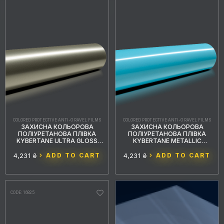
COLORED PROTECTIVE ANTI-GRAVEL FILMS
COLORED PROTECTIVE ANTI-GRAVEL FILMS
ЗАХИСНА КОЛЬОРОВА
ЗАХИСНА КОЛЬОРОВА
ПОЛІУРЕТАНОВА ПЛІВКА
ПОЛІУРЕТАНОВА ПЛІВКА
KYBERTANE ULTRA GLOSS
KYBERTANE METALLIC
SUNSET GOLD PFFС008
COBALT BLUE PFFС002
1.52MX15M
1.52MX15M
4,231 ₴
ADD TO CART
4,231 ₴
ADD TO CART
CODE: 16825