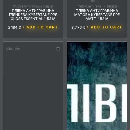
2
2
салатовий
сріблястий
ПРОЗОРІ АНТИГРАВІЙНІ ПЛІВКИ
ПРОЗОРІ АНТИГРАВІЙНІ ПЛІВКИ
ПЛІВКА АНТИГРАВІЙНА
ПЛІВКА АНТИГРАВІЙНА
ГЛЯНЦЕВА KYBERTANE PPF
МАТОВА KYBERTANE PPF
GLOSS ESSENTIAL 1,53 М
MATT 1,53 М
BRAND
2,184 ₴
ADD TO CART
3,776 ₴
ADD TO CART
92
Kybertane
CODE: 16705
SERIES
MATERIAL
ROLL, LINEAR METER.
WIDTH, M
THICKNESS
METHOD OF APPLICATION