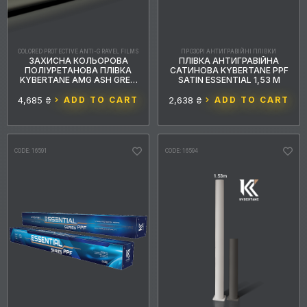
MAIN SHADE
COLORED PROTECTIVE ANTI-GRAVEL FILMS
ПРОЗОРІ АНТИГРАВІЙНІ ПЛІВКИ
ЗАХИСНА КОЛЬОРОВА
ПЛІВКА АНТИГРАВІЙНА
ПОЛІУРЕТАНОВА ПЛІВКА
САТИНОВА KYBERTANE PPF
20
5
сірий
хамелеон
KYBERTANE AMG ASH GREY
SATIN ESSENTIAL 1,53 М
PFFС131 1.52MX15M
4,685 ₴
ADD TO CART
2,638 ₴
ADD TO CART
6
4
чорний
бордовий
8
3
зелений
рожевий
CODE: 16591
CODE: 16594
2
5
фіолетовий
блакитний
2
1
2
хакі
білий
червоний
4
3
бірюзовий
помаранчевий
3
1
золотистий
жовтий
5
1
синій
бежевий