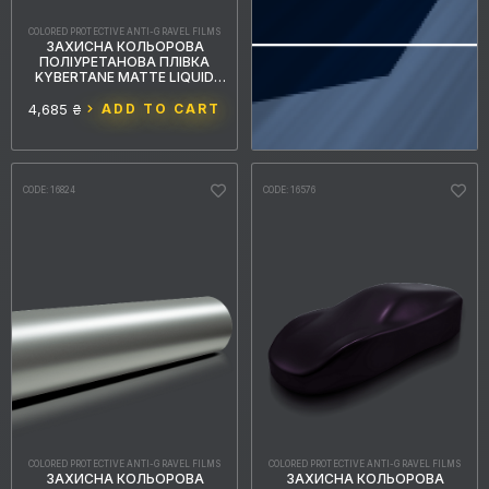
COLORED PROTECTIVE ANTI-GRAVEL FILMS
ЗАХИСНА КОЛЬОРОВА
ПОЛІУРЕТАНОВА ПЛІВКА
KYBERTANE MATTE LIQUID
METAL SPACE SILVER PFFС130
1.52MX15M
4,685 ₴
ADD TO CART
CODE: 16824
CODE: 16576
COLORED PROTECTIVE ANTI-GRAVEL FILMS
COLORED PROTECTIVE ANTI-GRAVEL FILMS
ЗАХИСНА КОЛЬОРОВА
ЗАХИСНА КОЛЬОРОВА