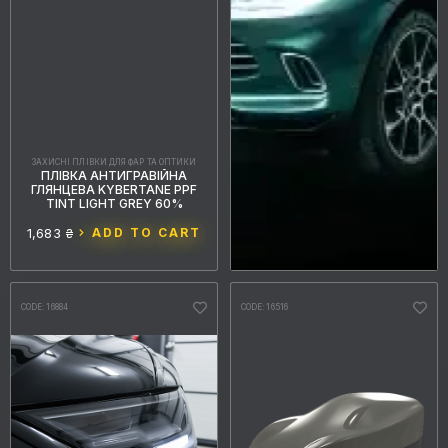
ЗАХИСНІ ПЛІВКИ ДЛЯ ФАР ТА ОПТИКИ
ПЛІВКА АНТИГРАВІЙНА
ГЛЯНЦЕВА KYBERTANE PPF
TINT LIGHT GREY 60%
1,683 ₴
ADD TO CART
CODE: 16884
CODE: 16516