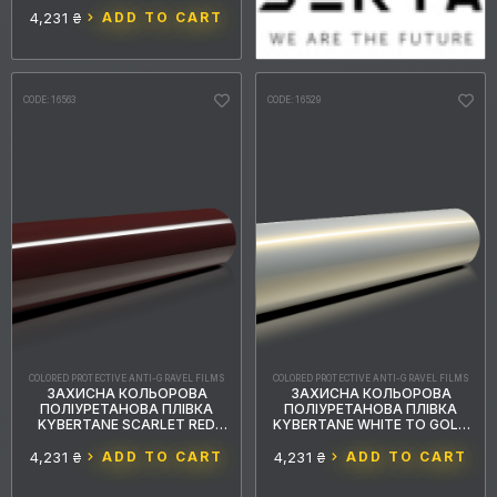
ARMY GREEN PFFС099
1.52MX15M
4,231 ₴
ADD TO CART
CODE: 16563
CODE: 16529
COLORED PROTECTIVE ANTI-GRAVEL FILMS
COLORED PROTECTIVE ANTI-GRAVEL FILMS
ЗАХИСНА КОЛЬОРОВА
ЗАХИСНА КОЛЬОРОВА
ПОЛІУРЕТАНОВА ПЛІВКА
ПОЛІУРЕТАНОВА ПЛІВКА
KYBERTANE SCARLET RED
KYBERTANE WHITE TO GOLD
PFFС090 1.52MX15M
PFFС084 1.52MX15M
4,231 ₴
ADD TO CART
4,231 ₴
ADD TO CART