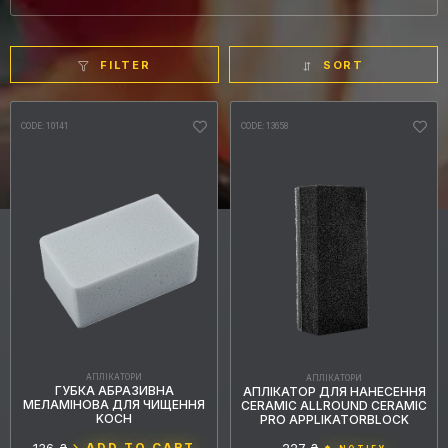
FILTER
SORT
CODE: 10141
CODE: 13658
DEFAULT
PRICE
ALPHABET
ASCENDING PRICE
DECREASING PRICE
MOST POPULAR
DATE ADDED
IN STOCK ONLY
BRAND
АПЛІКАТОРИ
АПЛІКАТОРИ
ГУБКА АБРАЗИВНА
АПЛІКАТОР ДЛЯ НАНЕСЕННЯ
МЕЛАМІНОВА ДЛЯ ЧИЩЕННЯ
CERAMIC ALLROUND CERAMIC
1
1
Ceramic Pro
Koch Chemie
KOCH
PRO APPLIKATORBLOCK
ADD TO CART