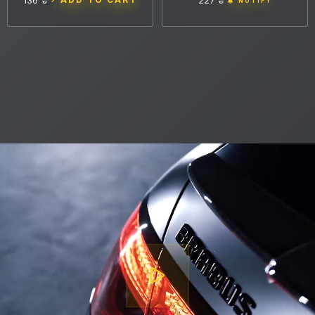
136 ₴
227 ₴
NOTIFY
TYPE
1
1
аплікатор
губка
COUNTRY OF ORIGIN
Reset
Entry filters