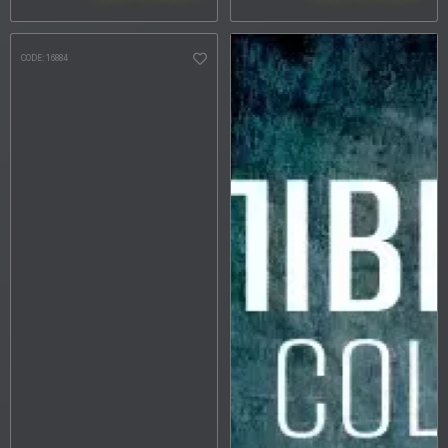
METHOD OF APPLICATION
CODE: 16884
ADHESION
SERVICE LIFE
COUNTRY OF ORIGIN
PRODUCTION TECHNOLOGY
Reset
Entry filters