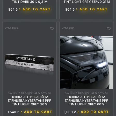
2
4
чорний
сірий
TINT DARK 30% 0,31М
TINT LIGHT GREY 55% 0,31 М
864 ₴
ADD TO CART
864 ₴
ADD TO CART
BRAND
6
Kybertane
CODE: 16885
CODE: 16887
SERIES
MATERIAL
STRUCTURE
ROLL, LINEAR METER.
ЗАХИСНІ ПЛІВКИ ДЛЯ ФАР ТА ОПТИКИ
ЗАХИСНІ ПЛІВКИ ДЛЯ ФАР ТА ОПТИКИ
WIDTH, M
ПЛІВКА АНТИГРАВІЙНА
ПЛІВКА АНТИГРАВІЙНА
ГЛЯНЦЕВА KYBERTANE PPF
ГЛЯНЦЕВА KYBERTANE PPF
TINT LIGHT GREY 30%
TINT LIGHT GREY 60%
THICKNESS
3,548 ₴
ADD TO CART
1,683 ₴
ADD TO CART