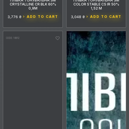
ПЛІВКА ТОНУВАЛЬНА 3M
ПЛІВКА ТОНУВАЛЬНА 3M
WIDTH, M
CRYSTALLINE CR BLK 60%
COLOR STABLE CS IR 50%
0,9М
1,52 М
SERVICE LIFE
3,776 ₴
ADD TO CART
3,048 ₴
ADD TO CART
LIGHT TRANSMISSION
CODE: 18812
COUNTRY OF ORIGIN
THICKNESS
Reset
Entry filters