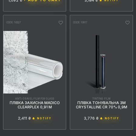
1,092 ₴
3,184 ₴
NOTIFY
CODE: 10327
CODE: 10617
ANTI-GRAVEL FILM FOR GLASS
TINTING FILM
ПЛІВКА ЗАХИСНА MADICO
ПЛІВКА ТОНУВАЛЬНА 3M
CLEARPLEX 0,91 М
CRYSTALLINE CR 70% 0,9М
2,411 ₴
3,776 ₴
NOTIFY
NOTIFY