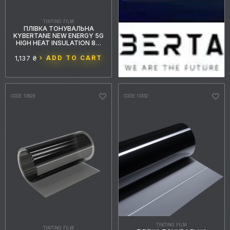
TINTING FILM
ПЛІВКА ТОНУВАЛЬНА
KYBERTANE NEW ENERGY 5G
HIGH HEAT INSULATION 8%
BLACK GREY
1,137 ₴
ADD TO CART
CODE: 10628
CODE: 13352
TINTING FILM
TINTING FILM