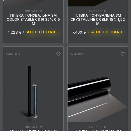
MAIN SHADE
TINTING FILM
TINTING FILM
ПЛІВКА ТОНУВАЛЬНА 3M
ПЛІВКА ТОНУВАЛЬНА 3M
COLOR STABLE CS IR 35% 0,5
CRYSTALLINE CR BLK 15% 1,52
5
3
1
чорний
сірий
блакитний
М
М
1,228 ₴
ADD TO CART
7,460 ₴
ADD TO CART
BRAND
21
11
2
3M
Kybertane
Madico
CODE: 18815
CODE: 18814
SERIES
TYPE
28
3
атермальна
металізована
ROLL, LINEAR METER.
TINTING FILM
TINTING FILM