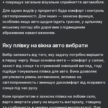
• покращує загальне візуальне сприйняття автомобіля.
Для одних водіїв у пріоритеті буде комфорт і контроль
світлопроникності. Для інших — захисна функція,
особливо якщо авто щодня їздить трасою, у щільному
міському потоці або дорогами з підвищеним
абразивним навантаженням.
Яку плівку на вікна авто вибрати
Вибір залежить від того, яку задачу потрібно вирішити
в першу чергу. Якщо основна мета — комфорт у салоні,
захист від сонця та стриманий зовнішній вигляд, тоді
підійде тонувальна плівка для авто. Вона дозволяє
регулювати рівень затемнення, впливає на
світлопроникність і зменшує дискомфорт від яскравого
сонця під час руху.
Коли пріоритетом є захисна плівка на лобове скло,
варто звертати увагу на міцність матеріалу, товщину
та стабільність в умовах щоденної експлуатації. Для