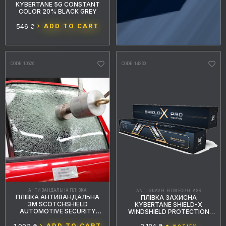
KYBERTANE 5G CONSTANT
COLOR 20% BLACK GREY
546 ₴
ADD TO CART
CODE: 10626
CODE: 14230
АНТИВАНДАЛЬНА ПЛІВКА
ANTI-GRAVEL FILM FOR GLASS
ПЛІВКА АНТИВАНДАЛЬНА
ПЛІВКА ЗАХИСНА
3М SCOTCHSHIELD
KYBERTANE SHIELD-X
AUTOMOTIVE SECURITY
WINDSHIELD PROTECTION
CLEAR SAS
1,53 М
ADD TO CART