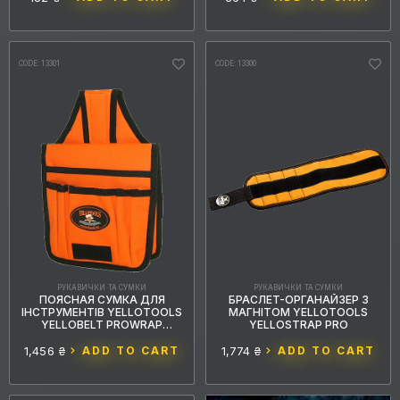
COUNTRY OF ORIGIN
CODE: 13301
CODE: 13300
TYPE
6
4
Рукавички
Органайзер
Reset
Entry filters
РУКАВИЧКИ ТА СУМКИ
РУКАВИЧКИ ТА СУМКИ
ПОЯСНАЯ СУМКА ДЛЯ
БРАСЛЕТ-ОРГАНАЙЗЕР З
ІНСТРУМЕНТІВ YELLOTOOLS
МАГНІТОМ YELLOTOOLS
YELLOBELT PROWRAP
YELLOSTRAP PRO
ОРАНЖЕВА
1,456 ₴
ADD TO CART
1,774 ₴
ADD TO CART