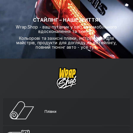
СТАЙЛІНГ – НАШЕ ЖИТТЯ!
Wrap.Shop - ваш путівник у світ автомобільного
вдосконалення та тюнінгу.
Кольорові та захисні плівки, інструменти для
майстрів, продукти для догляду та детейлінгу,
повний тюнінг авто - усе тут.
Плівки