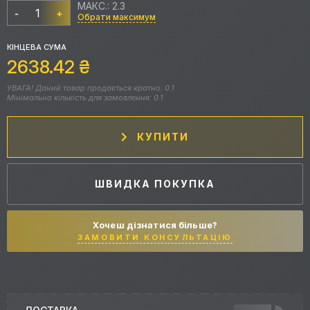
МАКС.: 2.3
-
+
Обрати максимум
КІНЦЕВА СУМА
2638.42
₴
УВАГА! Даний товар продається кратно: 0.1
Мінімальна кількість для замовлення: 0.1
КУПИТИ
ШВИДКА ПОКУПКА
Хочеш дізнатися більше?
ЗАМОВИТИ КОНСУЛЬТАЦІЮ