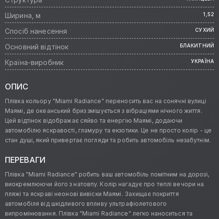
Ширина, м
1,52
Спосіб нанесення
СУХИЙ
Основний відтінок
БЛАКИТНИЙ
Країна-виробник
УКРАЇНА
ОПИС
Плівка кольору "Miami Radiance" переносить вас на сонячні вулиці
Маямі, де океанський бриз змішується з вібраціями нічного життя.
Цей відтінок відображає сяйво та енергію Маямі, додаючи
автомобілю яскравості, гламуру та екзотики. Це не просто колір - це
стан душі, який привертає погляди та робить автомобіль незабутнім.
ПЕРЕВАГИ
Плівка "Miami Radiance" робить ваш автомобіль помітним на дорозі,
виокремлюючи його з натовпу. Колір нагадує про теплі вечори на
пляжі та яскраві неонові вивіски Маямі. Захищає покриття
автомобіля від шкідливого впливу ультрафіолетового
випромінювання. Плівка "Miami Radiance" легко наноситься та