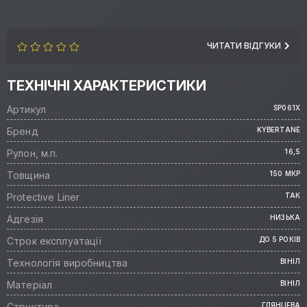
ЧИТАТИ ВІДГУКИ
ТЕХНІЧНІ ХАРАКТЕРИСТИКИ
Артикул
SP061X
Бренд
KYBERTANE
Рулон, м.п.
16,5
Товщина
150 МКР
Protective Liner
ТАК
Адгезія
НИЗЬКА
Строк експлуатації
ДО 5 РОКІВ
Технологія виробництва
ВІНІЛ
Матеріал
ВІНІЛ
Структура
ГЛЯНЦЕВА