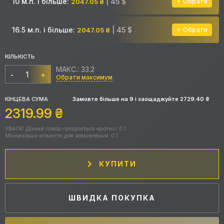
10 м.п. і більше:
| 45 $
2047.05 ₴
Обрати
16.5 м.п. і більше:
| 45 $
2047.05 ₴
Обрати
КІЛЬКІСТЬ
МАКС.: 33.2
-
+
Обрати максимум
КІНЦЕВА СУМА
Замовте більше на
9
і заощаджуйте
2729.40
₴
2319.99
₴
УВАГА! Даний товар продається кратно: 0.1
Мінімальна кількість для замовлення: 0.1
КУПИТИ
ШВИДКА ПОКУПКА