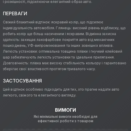
і розкішності, підсилюючи елегантний образ авто.
ПЕРЕВАГИ
Свіжий блакитний відтінок: яскравий колір, що підсилює
індивідуальність автомобіля. Глянець: високий рівень відблиску, що
робить колір ще більш насиченим і яскравим. Відмінна захисна
здатність: захищає лакофарбове покриття авто від механічних
пошкоджень, УФ-випромінювання та інших зовнішніх впливів.
Легкість установки: оптимальна товщина плівки і гнучкий клейовий
шар забезпечують легкість установки та ідеальне прилягання.
Довговічність: плівка має високу стабільність кольору і гарантовано
зберігає свої властивості протягом тривалого часу.
ЗАСТОСУВАННЯ
Цей відтінок особливо підходить для тих, хто прагне надати авто
легкого, свіжого та елегантного вигляду.
ВИМОГИ
Які мінімальні вимоги необхідні для
ефективної роботи з товаром