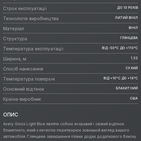
Строк експлуатації
ДО 10 РОКІВ
Технологія виробництва
ЛИТИЙ ВІНІЛ
Матеріал
ВІНІЛ
Структура
ГЛЯНЦЕВА
Температура експлуатації
ВІД -50°C ДО +110°C
Ширина, м
1,52
Спосіб нанесення
СУХИЙ
Температура поверхні
ВІД +10°C ДО +16°C
Основний відтінок
БЛАКИТНИЙ
Країна-виробник
США
ОПИС
Avery Gloss Light Blue являти собою яскравий і свіжий відтінок
блакитного, який з легкістю перетворює зовнішній вигляд вашого
автомобіля. Глянцеве завершення плівки додає додаткового блиску