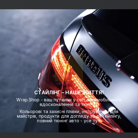
СТАЙЛІНГ – НАШЕ ЖИТТЯ!
Wrap.Shop - ваш путівник у світ автомобільного
вдосконалення та тюнінгу.
Кольорові та захисні плівки, інструменти для
майстрів, продукти для догляду та детейлінгу,
повний тюнінг авто - усе тут.