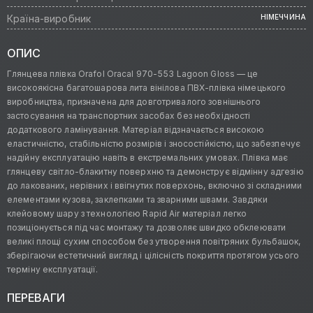
Країна-виробник
НІМЕЧЧИНА
ОПИС
Глянцева плівка Orafol Oracal 970-553 Lagoon Gloss — це
високоякісна багатошарова лита вінілова ПВХ-плівка німецького
виробництва, призначена для довготривалого зовнішнього
застосування на транспортних засобах без необхідності
додаткового ламінування. Матеріал відзначається високою
еластичністю, стабільністю розмірів і зносостійкістю, що забезпечує
надійну експлуатацію навіть в екстремальних умовах. Плівка має
глянцеву світло-блакитну поверхню та демонструє відмінну адгезію
до лакованих, нерівних і ввігнутих поверхонь, включно зі складними
елементами кузова, заклепками та зварними швами. Завдяки
клейовому шару з технологією Rapid Air матеріал легко
позиціонується під час монтажу та дозволяє швидко обклеювати
великі площі сухим способом без утворення повітряних бульбашок,
зберігаючи естетичний вигляд і цілісність покриття протягом усього
терміну експлуатації.
ПЕРЕВАГИ