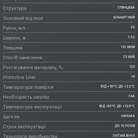
Структура
ГЛЯНЦЕВА
Основний відтінок
БЛАКИТНИЙ
Рулон, м.п.
25
Ширина, м
1,52
Товщина
110 МКМ
Спосіб нанесення
СУХИЙ
Розтягування матеріалу, %
120
Protective Liner
НІ
Температура поверхні
ВІД +18°C ДО +22°C
Необхідність нагріву
ТАК
Температура експлуатації
ВІД -60°C ДО +120°C
Адгезія
НИЗЬКА
Строк експлуатації
ДО 10 РОКІВ
Технологія виробництва
ЛИТИЙ ВІНІЛ