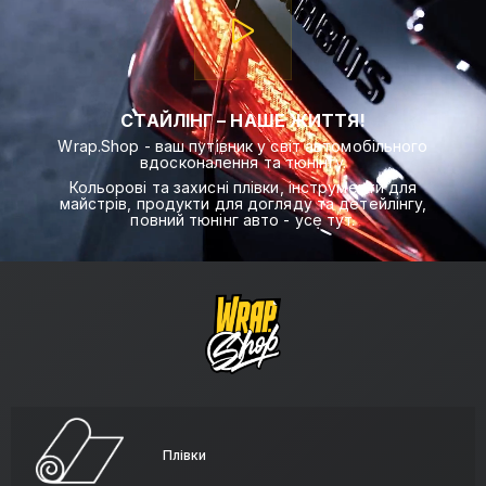
СТАЙЛІНГ – НАШЕ ЖИТТЯ!
Wrap.Shop - ваш путівник у світ автомобільного
вдосконалення та тюнінгу.
Кольорові та захисні плівки, інструменти для
майстрів, продукти для догляду та детейлінгу,
повний тюнінг авто - усе тут.
Плівки