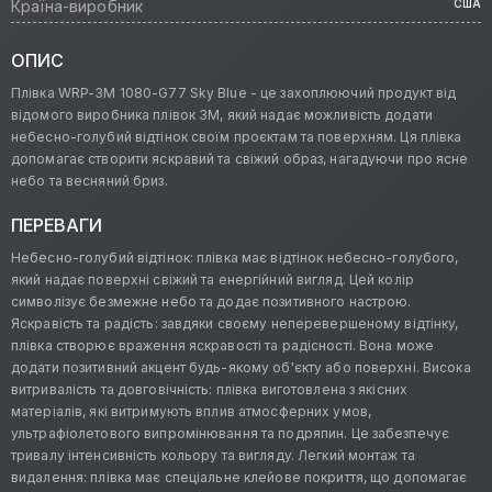
Країна-виробник
США
ОПИС
Плівка WRP-3M 1080-G77 Sky Blue - це захоплюючий продукт від
відомого виробника плівок 3M, який надає можливість додати
небесно-голубий відтінок своїм проєктам та поверхням. Ця плівка
допомагає створити яскравий та свіжий образ, нагадуючи про ясне
небо та весняний бриз.
ПЕРЕВАГИ
Небесно-голубий відтінок: плівка має відтінок небесно-голубого,
який надає поверхні свіжий та енергійний вигляд. Цей колір
символізує безмежне небо та додає позитивного настрою.
Яскравість та радість: завдяки своєму неперевершеному відтінку,
плівка створює враження яскравості та радісності. Вона може
додати позитивний акцент будь-якому об'єкту або поверхні. Висока
витривалість та довговічність: плівка виготовлена з якісних
матеріалів, які витримують вплив атмосферних умов,
ультрафіолетового випромінювання та подряпин. Це забезпечує
тривалу інтенсивність кольору та вигляду. Легкий монтаж та
видалення: плівка має спеціальне клейове покриття, що допомагає