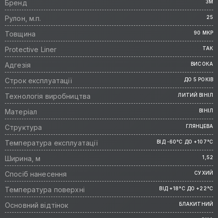
Бренд
3M
Рулон, м.п.
25
Товщина
90 МКР
Protective Liner
ТАК
Адгезія
ВИСОКА
Строк експлуатації
ДО 5 РОКІВ
Технологія виробництва
ЛИТИЙ ВІНІЛ
Матеріал
ВІНІЛ
Структура
ГЛЯНЦЕВА
Температура експлуатації
ВІД -60°C ДО +107°C
Ширина, м
1,52
Спосіб нанесення
СУХИЙ
Температура поверхні
ВІД +18°C ДО +22°C
Основний відтінок
БЛАКИТНИЙ