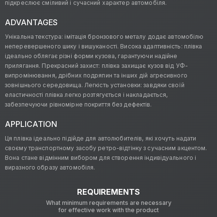
підкреслює сміливий і сучасний характер автомобіля.
ADVANTAGES
Унікальна текстура: імітація бронзового металу додає автомобілю
неперевершеного шику і вишуканості. Висока адаптивність: плівка
ідеально облягає різні форми кузова, гарантуючи надійне
прилягання. Прекрасний захист: плівка захищає кузов від УФ-
випромінювання, дрібних подряпин та інших дій агресивного
зовнішнього середовища. Легкість установки: завдяки своїй
еластичності плівка легко розтягується і накладається,
забезпечуючи рівномірне покриття без дефектів.
APPLICATION
Ця плівка ідеально підійде для автолюбителів, які хочуть надати
своєму транспортному засобу ретро-відтінку з сучасним акцентом.
Вона стане відмінним вибором для створення індивідуального і
виразного образу автомобіля.
REQUIREMENTS
What minimum requirements are necessary
for effective work with the product