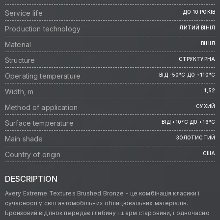
Service life
ДО 10 РОКІВ
Production technology
ЛИТИЙ ВІНІЛ
Material
ВІНІЛ
Structure
СТРУКТУРНА
Operating temperature
ВІД -50°C ДО +110°C
Width, m
1,52
Method of application
СУХИЙ
Surface temperature
ВІД +10°C ДО +16°C
Main shade
ЗОЛОТИСТИЙ
Country of origin
США
DESCRIPTION
Avery Extreme Textures Brushed Bronze - це комбінація класики і
сучасності у світі автомобільних облицювальних матеріалів.
Бронзовий відтінок передає глибину і шарм старовини, і одночасно