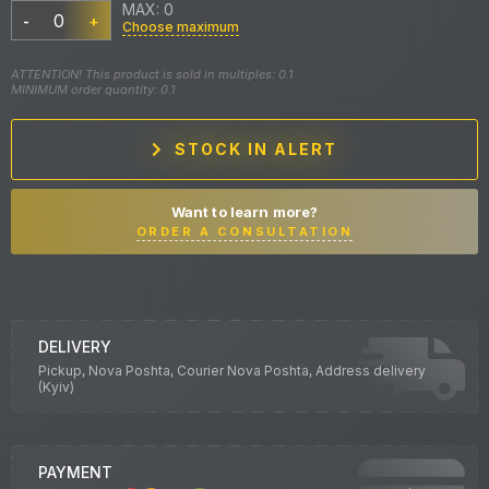
MAX: 0
-
+
Choose maximum
ATTENTION! This product is sold in multiples: 0.1
MINIMUM order quantity: 0.1
STOCK IN ALERT
Want to learn more?
ORDER A CONSULTATION
DELIVERY
Pickup, Nova Poshta, Courier Nova Poshta, Address delivery
(Kyiv)
PAYMENT