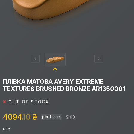
ПЛІВКА МАТОВА AVERY EXTREME
TEXTURES BRUSHED BRONZE AR1350001
OUT OF STOCK
4094
.10
₴
$ 90
per 1 lin. m
QTY