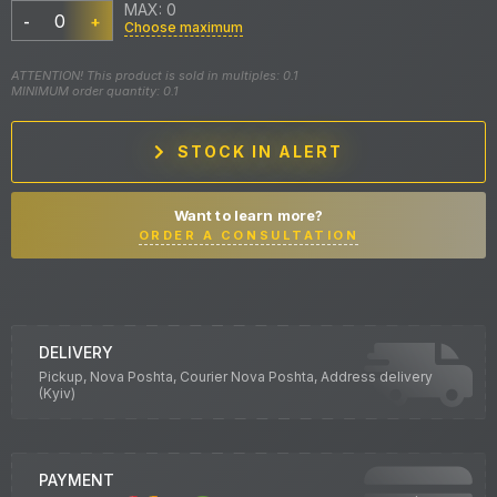
MAX: 0
-
+
Choose maximum
ATTENTION! This product is sold in multiples: 0.1
MINIMUM order quantity: 0.1
STOCK IN ALERT
Want to learn more?
ORDER A CONSULTATION
DELIVERY
Pickup, Nova Poshta, Courier Nova Poshta, Address delivery
(Kyiv)
PAYMENT