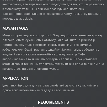
нейтральний, але виразний колір підходить для тих, хто цінує класику
в сучасному втіленні. Сірий колір завжди асоціюється з
елегантністю, стабільністю та класикою, і Avery Rock Grey ідеально
передає ці асоціації.
ADVANTAGES
Модний сірий відтінок: колір Rock Grey відображає неперевершену
елегантність та сучасність. Багатофункціональність: сірий колір
добре комбінується з різноманітними відтінками і текстурами,
забезпечуючи безліч варіантів дизайну. Захист: плівка забезпечує
надійний захист кузова автомобіля від подряпин, дії УФ-
випромінювання та інших атмосферних впливів. Легка установка:
завдяки своїм технічним характеристикам плівка легко та рівномірно
наклеюється на різні елементи кузова.
APPLICATION
Ідеально підходить для автовласників, які шукають сучасний, але
одночасно витончений вигляд для своєї машини.
REQUIREMENTS