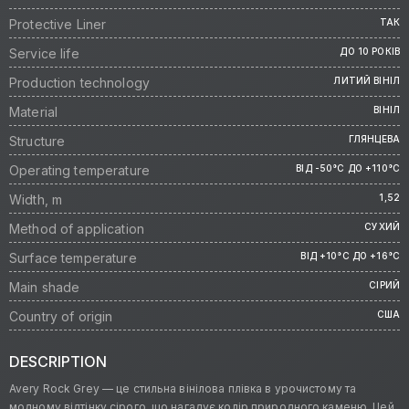
Protective Liner
ТАК
Service life
ДО 10 РОКІВ
Production technology
ЛИТИЙ ВІНІЛ
Material
ВІНІЛ
Structure
ГЛЯНЦЕВА
Operating temperature
ВІД -50°C ДО +110°C
Width, m
1,52
Method of application
СУХИЙ
Surface temperature
ВІД +10°C ДО +16°C
Main shade
СІРИЙ
Country of origin
США
DESCRIPTION
Avery Rock Grey — це стильна вінілова плівка в урочистому та
модному відтінку сірого, що нагадує колір природного каменю. Цей