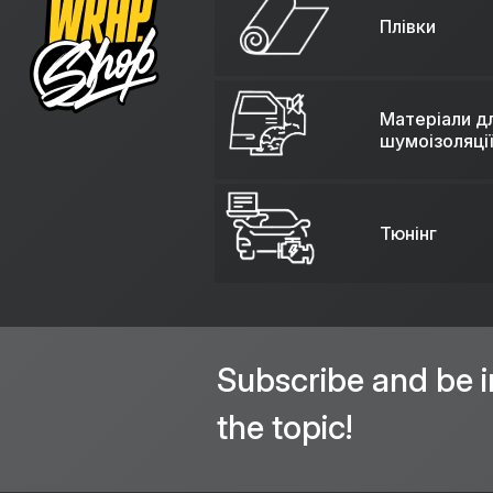
Плівки
Матеріали д
шумоізоляції
Тюнінг
Subscribe and be i
the topic!