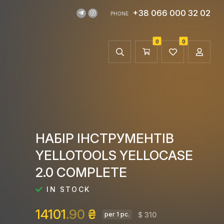
+38 066 000 32 02
PHONE
0
0
НАБІР ІНСТРУМЕНТІВ
YELLOTOOLS YELLOCASE
2.0 COMPLETE
IN STOCK
14101
.90
₴
$ 310
per 1 pc.