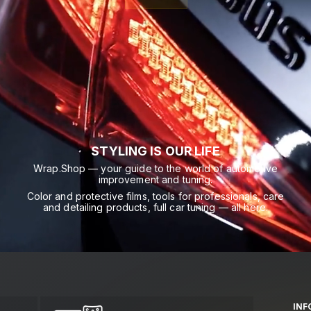
STYLING IS OUR LIFE
Wrap.Shop — your guide to the world of automotive
improvement and tuning.
Color and protective films, tools for professionals, care
and detailing products, full car tuning — all here.
INF