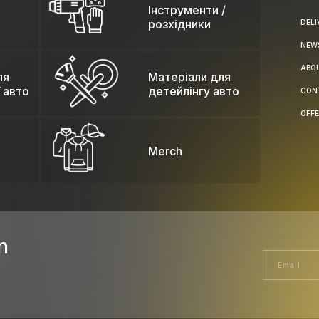
Інструменти /
розхідники
DELI
NEW
ABO
ля
Матеріали для
 авто
детейлінгу авто
CON
OFFE
Merch
n