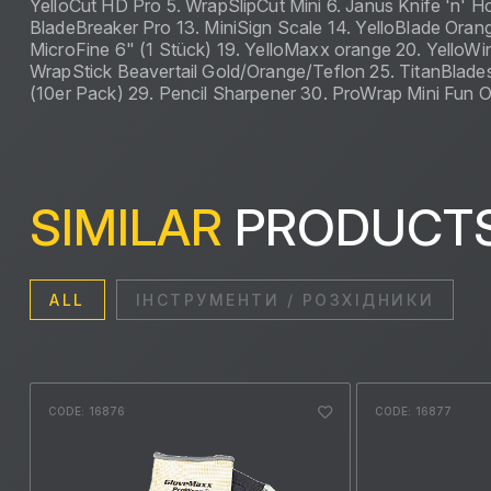
YelloCut HD Pro 5. WrapSlipCut Mini 6. Janus Knife 'n' Ho
BladeBreaker Pro 13. MiniSign Scale 14. YelloBlade Orange
MicroFine 6" (1 Stück) 19. YelloMaxx orange 20. YelloWi
WrapStick Beavertail Gold/Orange/Teflon 25. TitanBlade
(10er Pack) 29. Pencil Sharpener 30. ProWrap Mini Fun 
SIMILAR
PRODUCT
ALL
ІНСТРУМЕНТИ / РОЗХІДНИКИ
CODE: 16876
CODE: 16877