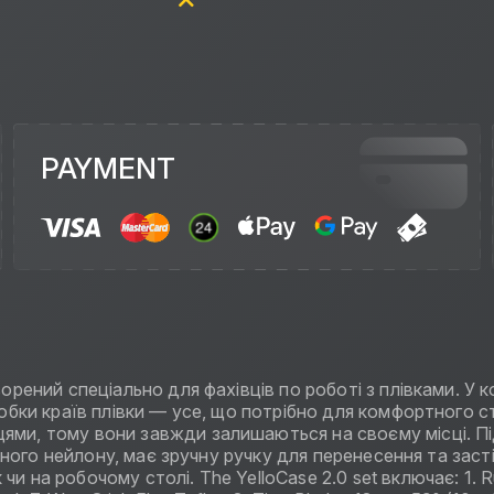
PAYMENT
ворений спеціально для фахівців по роботі з плівками. У 
бробки країв плівки — усе, що потрібно для комфортного 
цями, тому вони завжди залишаються на своєму місці. П
 міцного нейлону, має зручну ручку для перенесення та зас
на робочому столі. The YelloCase 2.0 set включає: 1. Rubb