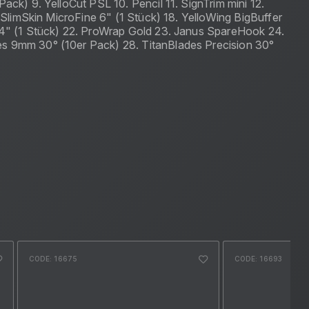
ack) 9. YelloCut PSL 10. Pencil 11. SignTrim mini 12.
 SlimSkin MicroFine 6" (1 Stück) 18. YelloWing BigBuffer
o 4" (1 Stück) 22. ProWrap Gold 23. Janus SpareHook 24.
es 9mm 30° (10er Pack) 28. TitanBlades Precision 30°
CODE: 16675
CODE: 16693