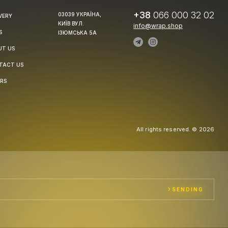
+38
066 000 32 02
03039 УКРАЇНА,
VERY
КИЇВ ВУЛ.
info@wrap.shop
S
ІЗЮМСЬКА 5А
UT US
TACT US
RS
All rights reserved. © 2026
SENDING