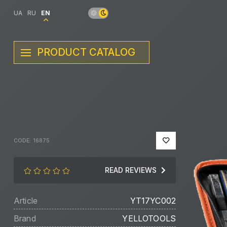
UA
RU
EN
PRODUCT CATALOG
CODE: 16875
READ REVIEWS
Article
YT17YC002
Brand
YELLOTOOLS