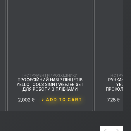
ІНСТРУМЕНТИ / РОЗХІДНИКИ
ІНСТРУМЕН
З
ПРОФЕСІЙНИЙ НАБІР ПІНЦЕТІВ
РУЧКА-ГО
YELLOTOOLS SIGNTWEEZER SET
YELLOP
ДЛЯ РОБОТИ З ПЛІВКАМИ
ПРОКОЛЮВ
2,002 ₴
728 ₴
ADD TO CART