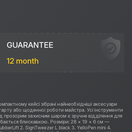
GUARANTEE
12 month
компактному кейсі зібрані найнеобхідніші аксесуари
старту або щоденної роботи майстра. Усі інструменти
ід прозорим захисним шаром є зручне відділення для
тібається блискавкою. Розміри: 28 × 19 × 6 см —
erLift 2. SignTweezer L black 3. YelloPen mini 4.