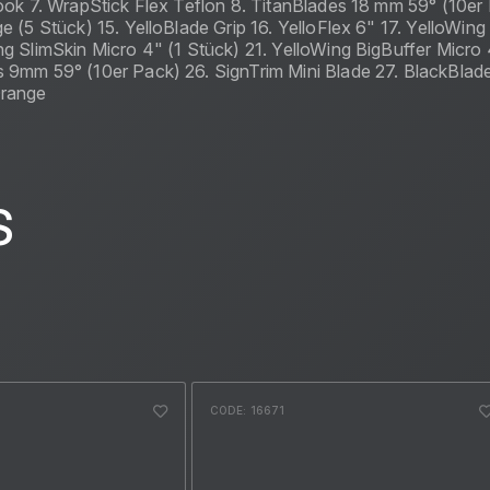
ok 7. WrapStick Flex Teflon 8. TitanBlades 18 mm 59° (10er P
 (5 Stück) 15. YelloBlade Grip 16. YelloFlex 6" 17. YelloWing
ng SlimSkin Micro 4" (1 Stück) 21. YelloWing BigBuffer Micr
s 9mm 59° (10er Pack) 26. SignTrim Mini Blade 27. BlackBlad
Orange
S
CODE: 16671