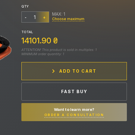
QTY
MAX: 1
-
+
Choose maximum
TOTAL
14101.90
₴
ATTENTION! This product is sold in multiples: 1
MINIMUM order quantity: 1
ADD TO CART
FAST BUY
Want to learn more?
ORDER A CONSULTATION