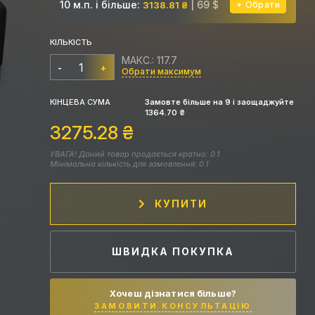
10 м.п. і більше:
| 69 $
3138.81 ₴
Обрати
КІЛЬКІСТЬ
МАКС.: 117.7
-
+
Обрати максимум
КІНЦЕВА СУМА
Замовте більше на
9
і заощаджуйте
1364.70
₴
3275.28
₴
УВАГА! Даний товар продається кратно: 0.1
Мінімальна кількість для замовлення: 0.1
КУПИТИ
ШВИДКА ПОКУПКА
Хочеш дізнатися більше?
ЗАМОВИТИ КОНСУЛЬТАЦІЮ