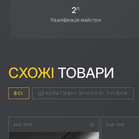
2
/5
Кваліфікація майстра
СХОЖІ
ТОВАРИ
ВСІ
ДЕКОРАТИВНІ ВІНІЛОВІ ПЛІВКИ
КОД: 10733
КОД: 11047