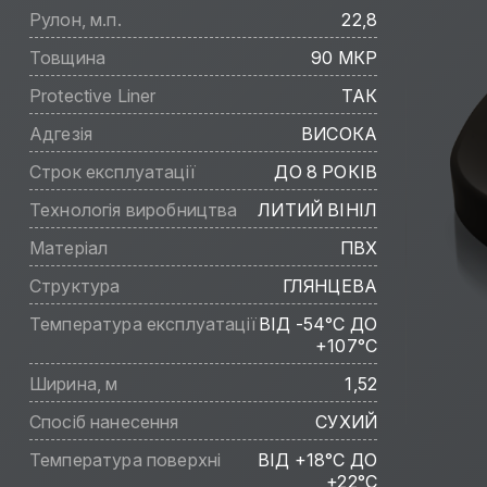
Рулон, м.п.
22,8
Товщина
90 МКР
Protective Liner
ТАК
Адгезія
ВИСОКА
Строк експлуатації
ДО 8 РОКІВ
Технологія виробництва
ЛИТИЙ ВІНІЛ
Матеріал
ПВХ
Структура
ГЛЯНЦЕВА
Температура експлуатації
ВІД -54°C ДО
+107°C
Ширина, м
1,52
Спосіб нанесення
СУХИЙ
Температура поверхні
ВІД +18°C ДО
+22°C