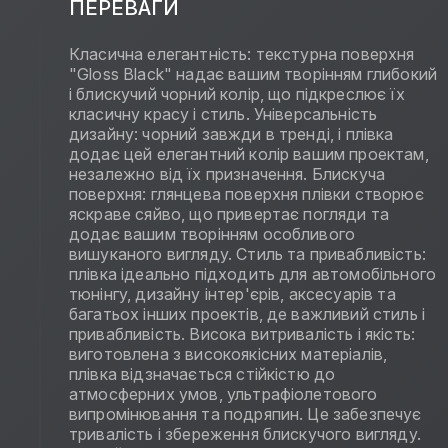
ПЕРЕВАГИ
Класична елегантність: текстурна поверхня
"Gloss Black" надає вашим творінням глибокий
і блискучий чорний колір, що підкреслює їх
класичну красу і стиль. Універсальність
дизайну: чорний завжди в тренді, і плівка
додає цей елегантний колір вашим проектам,
незалежно від їх призначення. Блискуча
поверхня: глянцева поверхня плівки створює
яскраве сяйво, що привертає погляди та
додає вашим творінням особливого
вишуканого вигляду. Стиль та привабливість:
плівка ідеально підходить для автомобільного
тюнінгу, дизайну інтер'єрів, аксесуарів та
багатьох інших проектів, де важливий стиль і
привабливість. Висока витривалість і якість:
виготовлена з високоякісних матеріалів,
плівка відзначається стійкістю до
атмосферних умов, ультрафіолетового
випромінювання та подряпин. Це забезпечує
тривалість і збереження блискучого вигляду.