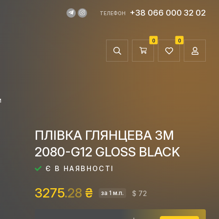
+38 066 000 32 02
ТЕЛЕФОН
0
0
И
ПЛІВКА ГЛЯНЦЕВА 3M
2080-G12 GLOSS BLACK
Є В НАЯВНОСТІ
3275
.28
₴
$ 72
за 1 м.п.