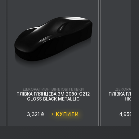
ДЕКОРАТИВНІ ВІНІЛОВІ ПЛІВКИ
ДЕКОРАТИВН
ПЛІВКА ГЛЯНЦЕВА 3M 2080-G212
ПЛІВКА ГЛЯН
GLOSS BLACK METALLIC
HIGH 
3,321 ₴
4,958 ₴
КУПИТИ