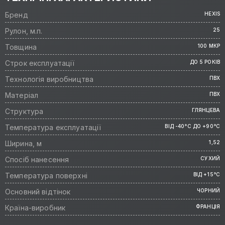
Бренд
HEXIS
Рулон, м.п.
25
Товщина
100 МКР
Строк експлуатації
ДО 5 РОКІВ
Технологія виробництва
ПВХ
Матеріал
ПВХ
Структура
ГЛЯНЦЕВА
Температура експлуатації
ВІД -40°C ДО +90°C
Ширина, м
1,52
Спосіб нанесення
СУХИЙ
Температура поверхні
ВІД +15°C
Основний відтінок
ЧОРНИЙ
Країна-виробник
ФРАНЦІЯ