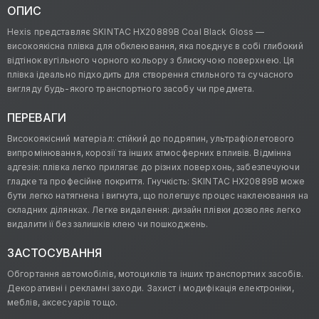
ОПИС
Hexis представляє SKINTAC HX20889B Coal Black Gloss —
високоякісна плівка для обклеювання, яка поєднує в собі глибокий
відтінок вугільного чорного кольору з блискучою поверхнею. Ця
плівка ідеально підходить для створення стильного та сучасного
вигляду будь-якого транспортного засобу чи предмета.
ПЕРЕВАГИ
Високоякісний матеріал: стійкий до подряпин, ультрафіолетового
випромінювання, корозії та інших атмосферних впливів. Відмінна
адгезія: плівка легко прилягає до різних поверхонь, забезпечуючи
гладке та професійне покриття. Гнучкість: SKINTAC HX20889B може
бути легко натягнена і вигнута, що полегшує процес наклеювання на
складних ділянках. Легке видалення: дизайн плівки дозволяє легко
видалити її без залишків клею чи пошкоджень.
ЗАСТОСУВАННЯ
Обгортання автомобілів, мотоциклів та інших транспортних засобів.
Декоративні і рекламні заходи. Захист і модифікація електроніки,
меблів, аксесуарів тощо.