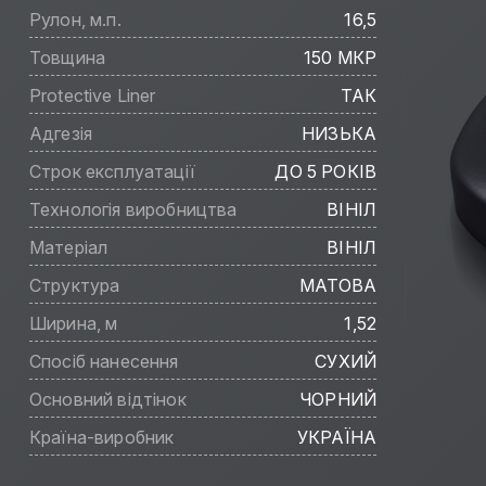
Рулон, м.п.
16,5
Товщина
150 МКР
Protective Liner
ТАК
Адгезія
НИЗЬКА
Строк експлуатації
ДО 5 РОКІВ
Технологія виробництва
ВІНІЛ
Матеріал
ВІНІЛ
Структура
МАТОВА
Ширина, м
1,52
Спосіб нанесення
СУХИЙ
Основний відтінок
ЧОРНИЙ
Країна-виробник
УКРАЇНА