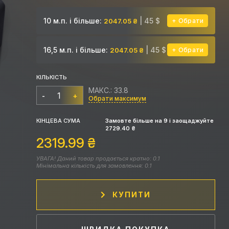
10 м.п. і більше:
| 45 $
2047.05 ₴
Обрати
16,5 м.п. і більше:
| 45 $
2047.05 ₴
Обрати
КІЛЬКІСТЬ
МАКС.: 33.8
-
+
Обрати максимум
КІНЦЕВА СУМА
Замовте більше на
9
і заощаджуйте
2729.40
₴
2319.99
₴
УВАГА! Даний товар продається кратно: 0.1
Мінімальна кількість для замовлення: 0.1
КУПИТИ