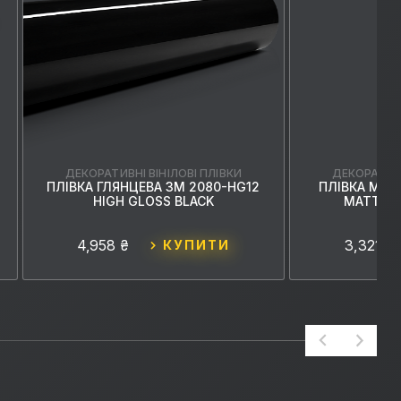
ДЕКОРАТИВНІ ВІНІЛОВІ ПЛІВКИ
ДЕКОРАТИВН
ПЛІВКА ГЛЯНЦЕВА 3M 2080-HG12
ПЛІВКА МАТ
HIGH GLOSS BLACK
MATTE B
4,958 ₴
3,321 ₴
КУПИТИ