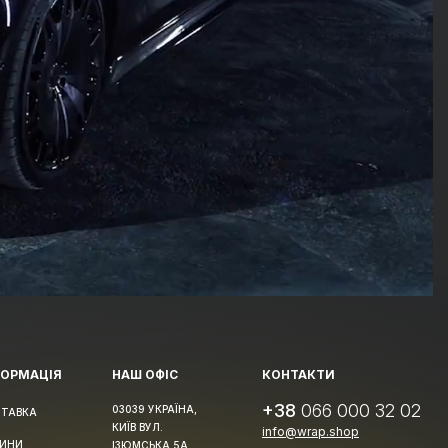
ФОРМАЦІЯ
НАШ ОФІС
КОНТАКТИ
+38
066 000 32 02
03039 УКРАЇНА,
ТАВКА
КИЇВ ВУЛ.
info@wrap.shop
ИНИ
ІЗЮМСЬКА 5А