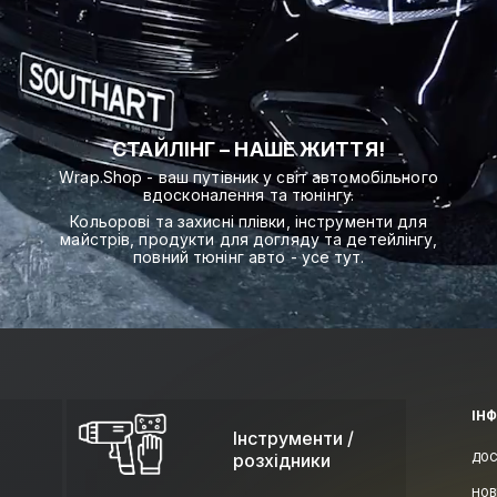
СТАЙЛІНГ – НАШЕ ЖИТТЯ!
Wrap.Shop - ваш путівник у світ автомобільного
вдосконалення та тюнінгу.
Кольорові та захисні плівки, інструменти для
майстрів, продукти для догляду та детейлінгу,
повний тюнінг авто - усе тут.
ІН
Інструменти /
розхідники
ДОС
НОВ