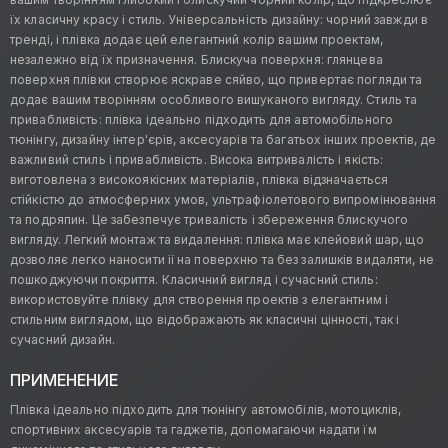
їх класичну красу і стиль. Універсальність дизайну: чорний завжди в
тренді, і плівка додає цей елегантний колір вашим проектам,
незалежно від їх призначення. Блискуча поверхня: глянцева
поверхня плівки створює яскраве сяйво, що привертає погляди та
додає вашим творінням особливого вишуканого вигляду. Стиль та
привабливість: плівка ідеально підходить для автомобільного
тюнінгу, дизайну інтер'єрів, аксесуарів та багатьох інших проектів, де
важливий стиль і привабливість. Висока витривалість і якість:
виготовлена з високоякісних матеріалів, плівка відзначається
стійкістю до атмосферних умов, ультрафіолетового випромінювання
та подряпин. Це забезпечує тривалість і збереження блискучого
вигляду. Легкий монтаж та видалення: плівка має клейовий шар, що
дозволяє легко наносити її на поверхню та без залишків видаляти, не
пошкоджуючи покриття. Класичний вигляд і сучасний стиль:
використовуйте плівку для створення проектів з елегантним і
стильним виглядом, що відображають як класичні цінності, так і
сучасний дизайн.
ПРИМЕНЕНИЕ
Плівка ідеально підходить для тюнінгу автомобілів, мотоциклів,
спортивних аксесуарів та гаджетів, допомагаючи надати їм