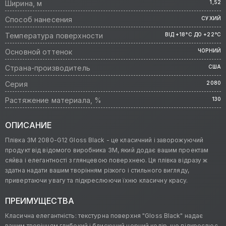
Ширина, м
1,52
Способ нанесения
СУХИЙ
Температура поверхности
ВІД +18°C ДО +22°C
Основной оттенок
ЧОРНИЙ
Страна-производитель
США
Серия
2080
Растяжение материала, %
130
ОПИСАНИЕ
Плівка 3M 2080-G12 Gloss Black - це класичний і заворожуючий
продукт від відомого виробника 3M, який додає вашим проектам
сяйва і елегантності з глянцевою поверхнею. Ця плівка відразу ж
здатна надати вашим творінням різкого і стильного вигляду,
привертаючи увагу та підкреслюючи їхню класичну красу.
ПРЕИМУЩЕСТВА
Класична елегантність: текстурна поверхня "Gloss Black" надає
вашим творінням глибокий і блискучий чорний колір, що підкреслює