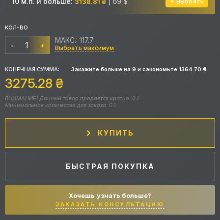
10 м.п. и больше:
| 69 $
3138.81 ₴
Выбрать
КОЛ-ВО
МАКС.: 117.7
-
+
Выбрать максимум
КОНЕЧНАЯ СУММА:
Закажите больше на
9
и сэкономьте
1364.70
₴
3275.28
₴
ВНИМАНИЕ! Данный товар продается кратно: 0.1
Минимальное количество для заказа: 0.1
КУПИТЬ
БЫСТРАЯ ПОКУПКА
Хочешь узнать больше?
ЗАКАЗАТЬ КОНСУЛЬТАЦИЮ