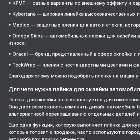
• KPMF — разные варианты по внешнему эффекту и ха
• Kybertane — широкая линейка высококачественных пл
• Madico — защитные пленки для авто и стекла, кото
• Omega Skinz — автомобильные пленки для оклейки а
износа;
• Oracal — бренд, представленный в сфере оклейки и 
• TeckWrap — пленки с нестандартными цветами и фа
Благодаря этому можно подобрать пленку на машину п
Для чего нужна плёнка для оклейки автомоби
Плёнка для оклейки авто используется для изменения
Она дает возможность изменить дизайн автомобиля бе
альтернативой перекрашиванию отдельных деталей ил
Еще одна функция, которую выполняет плёнка для ку
которые готовят к продаже, часто используют в горо
автомобилях других сегментов.