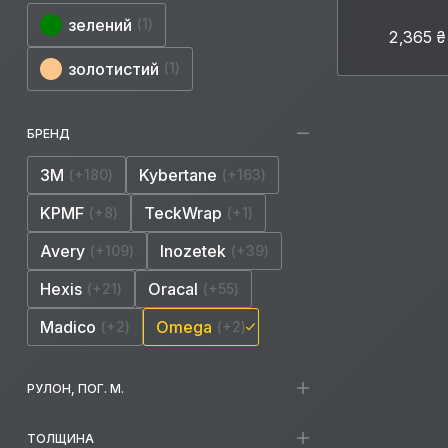
зелений
1
2,365 ₴
золотистий
1
БРЕНД
3M
Kybertane
+180
+163
KPMF
TeckWrap
+8
+1
Avery
Inozetek
+109
+39
Hexis
Oracal
+21
+55
Madico
Omega
+2
+2
РУЛОН, ПОГ. М.
ТОЛЩИНА