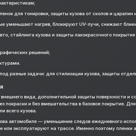
рактеристикам;
енок для тонировки, защиты кузова от сколов и царапин 
рые уменьшают нагрев, блокируют UV-лучи, снижают блик
вто, стайлинга кузова и защиты лакокрасочного покрытия
графических решений;
ктурами.
од разные задачи: для стилизации кузова, защиты отдел
ля
 внешнего вида, дополнительной защиты поверхности и со
з покраски и без вмешательства в базовое покрытие. Дл
и всего кузова.
зова автомобиля — уменьшение следов ежедневного испол
де или эксплуатируют на трассе. Именно поэтому пленки 