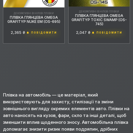
ДЕКОРАТИВНІ ВІНІЛОВІ ПЛІВКИ
ДЕКОРАТИВНІ ВІНІЛОВІ ПЛІВКИ
ПЛІВКА ГЛЯНЦЕВА OMEGA
ПЛІВКА ГЛЯНЦЕВА OMEGA
GRAFITYP TOXIC SWAMP (OS-
ОСНОВНИЙ ВІДТІНОК
GRAFITYP NUKE EM (OS-695)
745)
2,365 ₴
2,047 ₴
1
1
ПОВІДОМИТИ
зелений
золотистий
ПОВІДОМИТИ
БРЕНД
+180
+163
+8
3M
Kybertane
KPMF
+1
+109
+39
TeckWrap
Avery
Inozetek
+21
+55
+2
Hexis
Oracal
Madico
Плівка на автомобіль — це матеріал, який
+2
Omega
використовують для захисту, стилізації та зміни
зовнішнього вигляду окремих елементів авто. Плівки на
авто наносять на кузов, фари, скло та інші деталі, щоб
РУЛОН, М.П.
зменшити вплив щоденного зносу. Автомобільна плівка
допомагає знизити ризик появи подряпин, дрібних
ТОВЩИНА