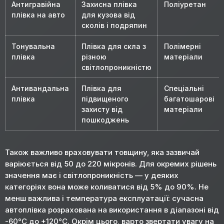
Антигравійна
Захисна плівка
Поліуретан
плівка на авто
для кузова від
сколів і подряпин
Тонувальна
Плівка для скла з
Полімерні
плівка
різною
матеріали
світлопроникністю
Антивандальна
Плівка для
Спеціальні
плівка
підвищеного
багатошарові
захисту від
матеріали
пошкоджень
Також важливо враховувати товщину, яка зазвичай
варіюється від 50 до 220 мікронів. Для окремих рішень
значення має і світлопроникність — у деяких
категоріях вона може коливатися від 5% до 90%. Не
менш важлива і температура експлуатації: сучасна
автоплівка розрахована на використання в діапазоні від
-60°C до +120°C. Окрім цього, варто звертати увагу на