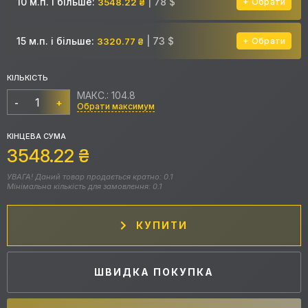
10 м.п. і більше:
| 78 $
3548.22 ₴
Обрати
15 м.п. і більше:
| 73 $
3320.77 ₴
Обрати
КІЛЬКІСТЬ
МАКС.: 104.8
-
+
Обрати максимум
КІНЦЕВА СУМА
3548.22
₴
УВАГА! Даний товар продається кратно: 0.1
Мінімальна кількість для замовлення: 0.1
КУПИТИ
ШВИДКА ПОКУПКА