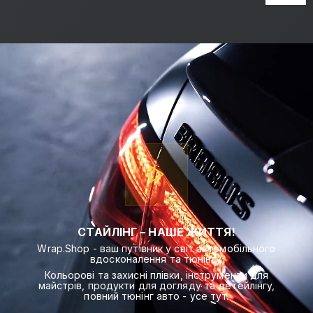
СТАЙЛІНГ – НАШЕ ЖИТТЯ!
Wrap.Shop - ваш путівник у світ автомобільного
вдосконалення та тюнінгу.
Кольорові та захисні плівки, інструменти для
майстрів, продукти для догляду та детейлінгу,
повний тюнінг авто - усе тут.