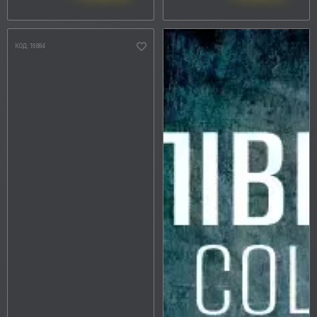
СПОСІБ НАНЕСЕННЯ
КОД: 16884
АДГЕЗІЯ
СТРОК ЕКСПЛУАТАЦІЇ
КРАЇНА-ВИРОБНИК
ТЕХНОЛОГІЯ ВИРОБНИЦТВА
Скасувати
Виберіть фільтри