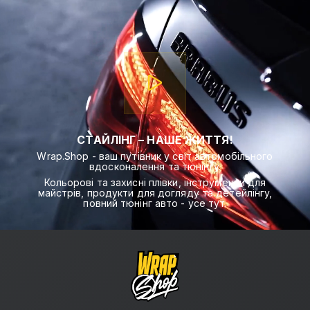
СТАЙЛІНГ – НАШЕ ЖИТТЯ!
Wrap.Shop - ваш путівник у світ автомобільного
вдосконалення та тюнінгу.
Кольорові та захисні плівки, інструменти для
майстрів, продукти для догляду та детейлінгу,
повний тюнінг авто - усе тут.