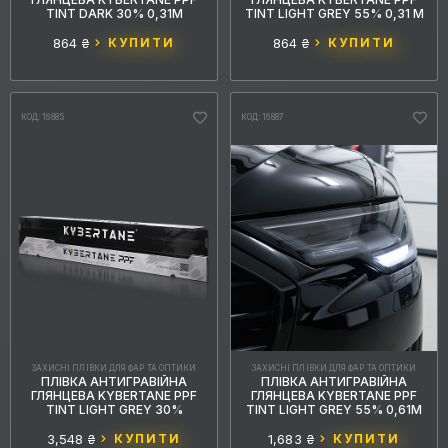
2
4
чорний
сірий
TINT DARK 30% 0,31М
TINT LIGHT GREY 55% 0,31 М
864 ₴
КУПИТИ
864 ₴
КУПИТИ
БРЕНД
6
Kybertane
КОД: 16885
КОД: 16887
СЕРІЯ
МАТЕРІАЛ
СТРУКТУРА
РУЛОН, М.П.
ЗАХИСНІ ПЛІВКИ ДЛЯ ФАР ТА ОПТИКИ
ЗАХИСНІ ПЛІВКИ ДЛЯ ФАР ТА ОПТИКИ
ШИРИНА, М
ПЛІВКА АНТИГРАВІЙНА
ПЛІВКА АНТИГРАВІЙНА
ГЛЯНЦЕВА KYBERTANE PPF
ГЛЯНЦЕВА KYBERTANE PPF
TINT LIGHT GREY 30%
TINT LIGHT GREY 55% 0,61М
ТОВЩИНА
3,548 ₴
КУПИТИ
1,683 ₴
КУПИТИ