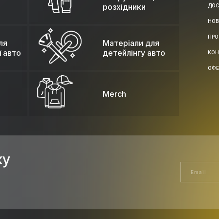
розхідники
ДОС
НОВ
ПРО
ля
Матеріали для
ї авто
детейлінгу авто
КОН
ОФЕ
Merch
ку