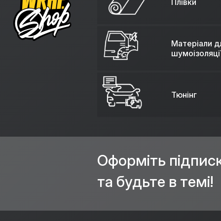
Плівки
Матеріали д
шумоізоляці
Тюнінг
Оформіть підпис
та будьте в темі!