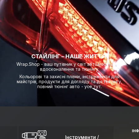
СТАЙЛІНГ – НАШЕ ЖИТТЯ!
Wrap.Shop - ваш путівник у світ автомобільного
вдосконалення та тюнінгу.
Кольорові та захисні плівки, інструменти для
майстрів, продукти для догляду та детейлінгу,
повний тюнінг авто - усе тут.
ІН
Інструменти /