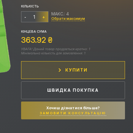
КІЛЬКІСТЬ
МАКС.: 4
-
+
Обрати максимум
КІНЦЕВА СУМА
363.92
₴
УВАГА! Даний товар продається кратно: 1
Мінімальна кількість для замовлення: 1
КУПИТИ
ШВИДКА ПОКУПКА
Хочеш дізнатися більше?
ЗАМОВИТИ КОНСУЛЬТАЦІЮ