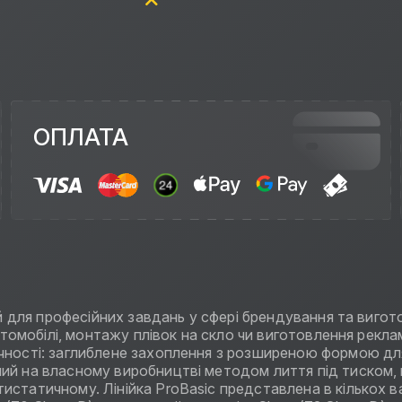
ОПЛАТА
ий для професійних завдань у сфері брендування та вигот
втомобілі, монтажу плівок на скло чи виготовлення рекламн
учності: заглиблене захоплення з розширеною формою дл
ий на власному виробництві методом лиття під тиском, в
статичному. Лінійка ProBasic представлена в кількох вар