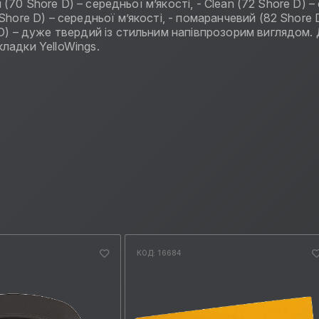
й (70 Shore D) – середньої м’якості, - Clean (72 Shore D)
hore D) – середньої м’якості, - помаранчевий (82 Shore 
 D) – дуже твердий із стильним напівпрозорим виглядом.
ладки YelloWings.
КОД: 16684