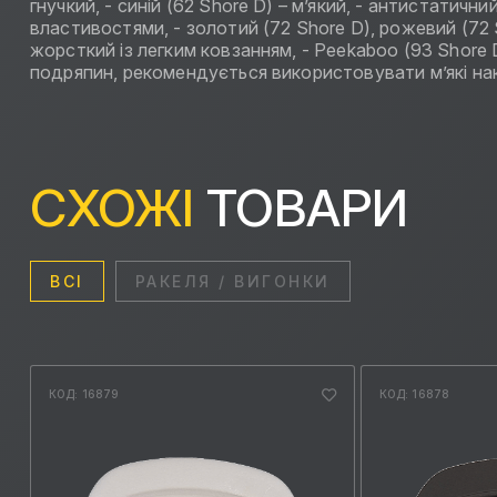
гнучкий, - синій (62 Shore D) – м’який, - антистатични
властивостями, - золотий (72 Shore D), рожевий (72 S
жорсткий із легким ковзанням, - Peekaboo (93 Shore
подряпин, рекомендується використовувати м’які нак
СХОЖІ
ТОВАРИ
ВСІ
РАКЕЛЯ / ВИГОНКИ
КОД: 16879
КОД: 16878