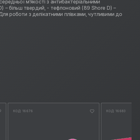
 – середньої м’якості з антибактеріальними
D) – більш твердий, - тефлоновий (89 Shore D) –
 Для роботи з делікатними плівками, чутливими до
КОД: 16676
КОД: 16683