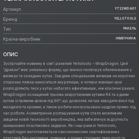
Артикул
YT22WDA01
Бренд
YELLOTOOLS
Тип
РАКЕЛЬ
Країна-виробник
НІМЕЧЧИНА
ОПИС
Зустрічайте новинку в сім’ї ракелей Yellotools – WrapDragon. Цей
“дракон” має унікальну форму, що значно полегшує обклеювання у
виїмках та складних кутах. Завдяки спеціальним виїмкам на коротких
сторонах плівка наноситься акуратніше, а чотири зовнішні краї
розподіляють тиск у кутах набагато ефективніше, ніж класичні ракелі.
WrapDragon оснащений трьома закругленими кутами R4 та одним
кутом із прямим зрізом під 90°, що дозволяє легше заводити вініл під
молдинги та кромки, а також робити контрольовані надрізи прямо під
час роботи. Асиметричне розташування кутів стало можливим
завдяки новій технології виробництва, яка забезпечує відсутність
залишкових пластикових задирок. Як і інші ракелі Yellotools,
WrapDragon виготовляється з високоякісних сертифікованих
пластиків без шкідливих домішок, у різних ступенях твердості та