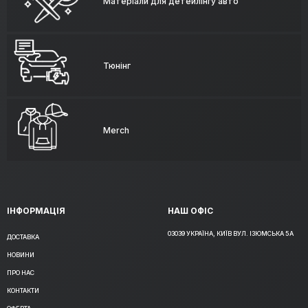
Матеріали для детейлінгу авто
Тюнінг
Merch
ІНФОРМАЦІЯ
НАШ ОФІС
03039 УКРАЇНА, КИЇВ ВУЛ. ІЗЮМСЬКА 5А
ДОСТАВКА
НОВИНИ
ПРО НАС
КОНТАКТИ