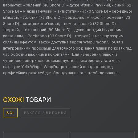
варіантах: - зелений (40 Shore D) – дуже м’який і гнучкий, - синій (62
Shore D) – м’який і гнучкий, - антистатичний (70 Shore D) – середньої
м’якості, - золотий (72 Shore D) – середньої м’якості, - рожевий (72
Shore D) – середньої м’якості, - помаранчевий (82 Shore D) –
твердий, - тефлоновий (89 Shore D) – дуже твердий із чудовим
ковзанням, - Peekaboo (93 Shore D) – твердий із напівпрозорим
скляним ефектом. Також доступна версія WrapDragon SlipCut з
інтегрованими прорізами для точного обрізання плівки по краях під
час роботи з віконними покриттями. Для нанесення плівок із
чутливою поверхнею рекомендується використовувати м’які
накладки YelloWings. WrapDragon – новий стандарт серед
професійних ракелей для брендування та автообклеювання.
СХОЖІ
ТОВАРИ
ВСІ
РАКЕЛЯ / ВИГОНКИ