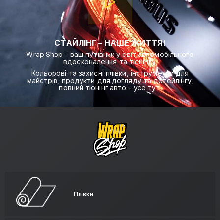
СТАЙЛІНГ – НАШЕ ЖИТТЯ!
Wrap.Shop - ваш путівник у світ автомобільного
вдосконалення та тюнінгу.
Кольорові та захисні плівки, інструменти для
майстрів, продукти для догляду та детейлінгу,
повний тюнінг авто - усе тут.
Плівки