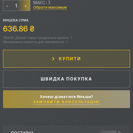
МАКС.: 3
-
+
Обрати максимум
КІНЦЕВА СУМА
636.86
₴
УВАГА! Даний товар продається кратно: 1
Мінімальна кількість для замовлення: 1
КУПИТИ
ШВИДКА ПОКУПКА
Хочеш дізнатися більше?
ЗАМОВИТИ КОНСУЛЬТАЦІЮ