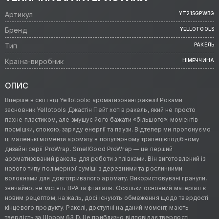
Артикул
YT21SGPWBG
Бренд
YELLOTOOLS
Тип
РАКЕЛЬ
Країна-виробник
НІМЕЧЧИНА
ОПИС
Вперше в світі від Yellotools: ароматизовані ракелі! Роками
засновник Yellotools Джастін Пейт хотів ракель, який не просто
пахне пластиком, але змушує його бажати «більшого»: моментів
посмішки, спокою, заряду енергії та паузи. Відтепер ми пропонуємо
ці маленькі моменти аромату в популярному трапецієподібному
дизайні серії ProWrap. SmellGood ProWrap — це перший
ароматизований ракель для роботи з плівками. Він виготовлений із
нового типу полімерної суміші з деревними та рослинними
волокнами для довготривалого аромату. Використовувані гранули,
звичайно, не містять BPA та фталатів. Оскільки основний матеріал є
новим рецептом, на жаль, досі існують обмеження щодо твердості
кінцевого продукту. Ракелі, доступні на даний момент, мають
твердість за Шором 63 D. Це приблизно відповідає твердості