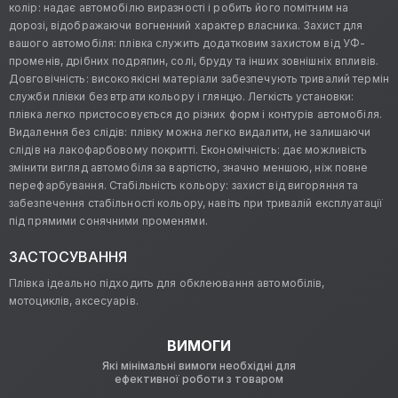
колір: надає автомобілю виразності і робить його помітним на
дорозі, відображаючи вогненний характер власника. Захист для
вашого автомобіля: плівка служить додатковим захистом від УФ-
променів, дрібних подряпин, солі, бруду та інших зовнішніх впливів.
Довговічність: високоякісні матеріали забезпечують тривалий термін
служби плівки без втрати кольору і глянцю. Легкість установки:
плівка легко пристосовується до різних форм і контурів автомобіля.
Видалення без слідів: плівку можна легко видалити, не залишаючи
слідів на лакофарбовому покритті. Економічність: дає можливість
змінити вигляд автомобіля за вартістю, значно меншою, ніж повне
перефарбування. Стабільність кольору: захист від вигоряння та
забезпечення стабільності кольору, навіть при тривалій експлуатації
під прямими сонячними променями.
ЗАСТОСУВАННЯ
Плівка ідеально підходить для обклеювання автомобілів,
мотоциклів, аксесуарів.
ВИМОГИ
Які мінімальні вимоги необхідні для
ефективної роботи з товаром