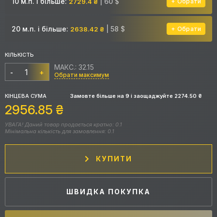
10 м.п. і більше:
| 60 $
2729.4 ₴
Обрати
20 м.п. і більше:
| 58 $
2638.42 ₴
Обрати
КІЛЬКІСТЬ
МАКС.: 32.15
-
+
Обрати максимум
КІНЦЕВА СУМА
Замовте більше на
9
і заощаджуйте
2274.50
₴
2956.85
₴
УВАГА! Даний товар продається кратно: 0.1
Мінімальна кількість для замовлення: 0.1
КУПИТИ
ШВИДКА ПОКУПКА