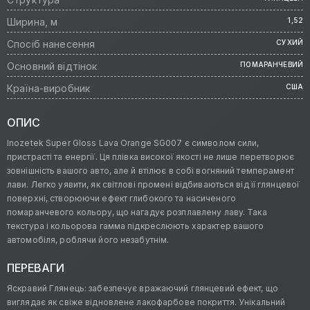
Ширина, м
1,52
Спосіб нанесення
СУХИЙ
Основний відтінок
ПОМАРАНЧЕВИЙ
Країна-виробник
США
ОПИС
Inozetek Super Gloss Lava Orange SG007 є символом сили,
пристрасті та енергії. Ця плівка високої якості не лише перетворює
зовнішність вашого авто, але й втілює в собі вогняний темперамент
лави. Легко уявити, як світлові промені відбиваються від її глянцевої
поверхні, створюючи ефект глибокого та насиченого
помаранчевого кольору, що нагадує розплавлену лаву. Така
текстура і кольорова гамма підкреслюють характер вашого
автомобіля, роблячи його незабутнім.
ПЕРЕВАГИ
Яскравий Глянець: забезпечує вражаючий глянцевий ефект, що
виглядає як свіже відновлене лакофарбове покриття. Унікальний