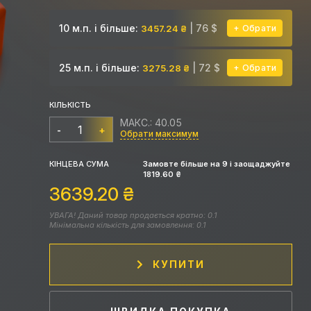
10 м.п. і більше:
| 76 $
3457.24 ₴
Обрати
25 м.п. і більше:
| 72 $
3275.28 ₴
Обрати
КІЛЬКІСТЬ
МАКС.: 40.05
-
+
Обрати максимум
КІНЦЕВА СУМА
Замовте більше на
9
і заощаджуйте
1819.60
₴
3639.20
₴
УВАГА! Даний товар продається кратно: 0.1
Мінімальна кількість для замовлення: 0.1
КУПИТИ