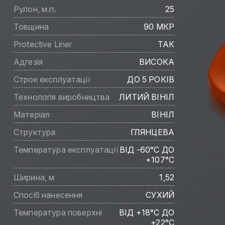
Рулон, м.п.
25
Товщина
90 МКР
Protective Liner
ТАК
Адгезія
ВИСОКА
Строк експлуатації
ДО 5 РОКІВ
Технологія виробництва
ЛИТИЙ ВІНІЛ
Матеріал
ВІНІЛ
Структура
ГЛЯНЦЕВА
Температура експлуатації
ВІД -60°C ДО
+107°C
Ширина, м
1,52
Спосіб нанесення
СУХИЙ
Температура поверхні
ВІД +18°C ДО
+22°C