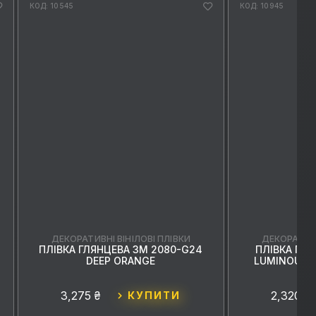
КОД: 10545
КОД: 10945
ДЕКОРАТИВНІ ВІНІЛОВІ ПЛІВКИ
ДЕКОРАТИВН
ПЛІВКА ГЛЯНЦЕВА 3M 2080-G24
ПЛІВКА ГЛЯ
DEEP ORANGE
LUMINOUS 
3,275 ₴
2,320 ₴
КУПИТИ