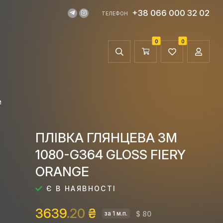
+38 066 000 32 02
ТЕЛЕФОН
0
0
И
ПЛІВКА ГЛЯНЦЕВА 3M
1080-G364 GLOSS FIERY
ORANGE
Є В НАЯВНОСТІ
3639
.20
₴
$ 80
за 1 м.п.