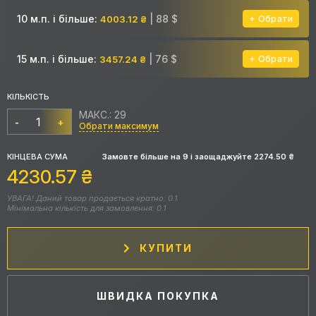
10 м.п. і більше:
| 88 $
4003.12 ₴
Обрати
15 м.п. і більше:
| 76 $
3457.24 ₴
Обрати
КІЛЬКІСТЬ
МАКС.: 29
-
+
Обрати максимум
КІНЦЕВА СУМА
Замовте більше на
9
і заощаджуйте
2274.50
₴
4230.57
₴
УВАГА! Даний товар продається кратно: 0.1
Мінімальна кількість для замовлення: 0.1
КУПИТИ
ШВИДКА ПОКУПКА