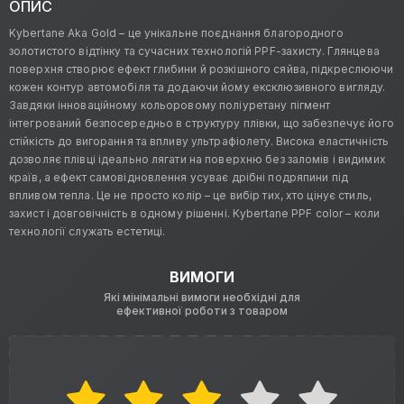
ОПИС
Kybertane Aka Gold – це унікальне поєднання благородного
золотистого відтінку та сучасних технологій PPF-захисту. Глянцева
поверхня створює ефект глибини й розкішного сяйва, підкреслюючи
кожен контур автомобіля та додаючи йому ексклюзивного вигляду.
Завдяки інноваційному кольоровому поліуретану пігмент
інтегрований безпосередньо в структуру плівки, що забезпечує його
стійкість до вигорання та впливу ультрафіолету. Висока еластичність
дозволяє плівці ідеально лягати на поверхню без заломів і видимих
країв, а ефект самовідновлення усуває дрібні подряпини під
впливом тепла. Це не просто колір – це вибір тих, хто цінує стиль,
захист і довговічність в одному рішенні. Kybertane PPF color – коли
технології служать естетиці.
ВИМОГИ
Які мінімальні вимоги необхідні для
ефективної роботи з товаром