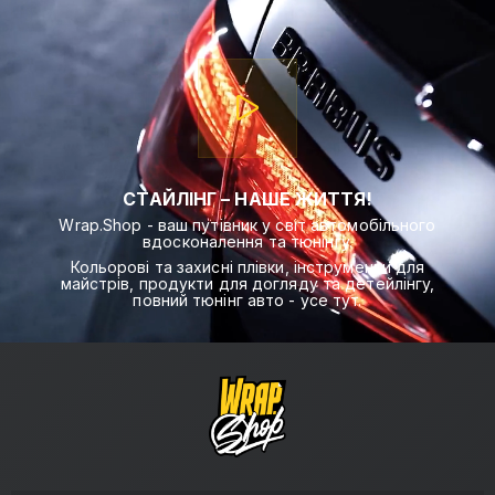
СТАЙЛІНГ – НАШЕ ЖИТТЯ!
Wrap.Shop - ваш путівник у світ автомобільного
вдосконалення та тюнінгу.
Кольорові та захисні плівки, інструменти для
майстрів, продукти для догляду та детейлінгу,
повний тюнінг авто - усе тут.