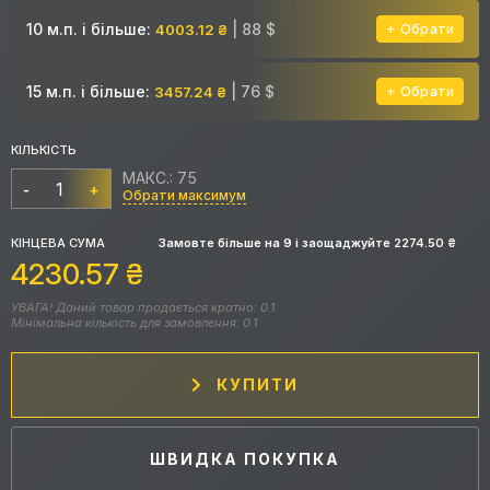
10 м.п. і більше:
| 88 $
4003.12 ₴
Обрати
15 м.п. і більше:
| 76 $
3457.24 ₴
Обрати
КІЛЬКІСТЬ
МАКС.: 75
-
+
Обрати максимум
КІНЦЕВА СУМА
Замовте більше на
9
і заощаджуйте
2274.50
₴
4230.57
₴
УВАГА! Даний товар продається кратно: 0.1
Мінімальна кількість для замовлення: 0.1
КУПИТИ
ШВИДКА ПОКУПКА