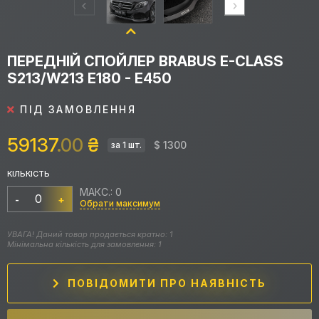
ПЕРЕДНІЙ СПОЙЛЕР BRABUS E-CLASS
S213/W213 E180 - E450
ПІД ЗАМОВЛЕННЯ
59137
.00
₴
$ 1300
за 1 шт.
КІЛЬКІСТЬ
МАКС.: 0
-
+
Обрати максимум
УВАГА! Даний товар продається кратно: 1
Мінімальна кількість для замовлення: 1
ПОВІДОМИТИ ПРО НАЯВНІСТЬ