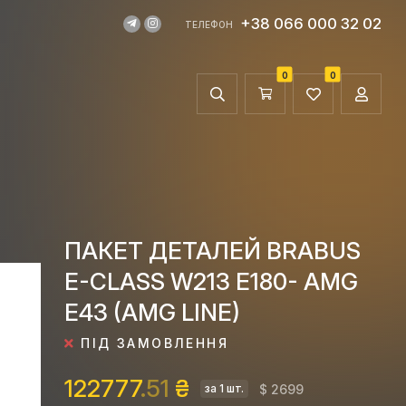
+38 066 000 32 02
ТЕЛЕФОН
0
0
ПАКЕТ ДЕТАЛЕЙ BRABUS
E-CLASS W213 E180- AMG
E43 (AMG LINE)
ПІД ЗАМОВЛЕННЯ
122777
.51
₴
$ 2699
за 1 шт.