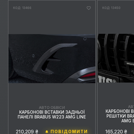
КОД: 13466
КОД: 13450
АВ
АВТО ОБВІСИ
КАРБОНОВІ 
КАРБОНОВІ ВСТАВКИ ЗАДНЬОЇ
РЕШІТКИ BR
ПАНЕЛІ BRABUS W223 AMG LINE
AMG E
210,209 ₴
165,220 ₴
ПОВІДОМИТИ