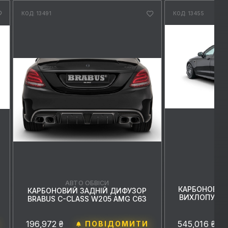
КОД: 13491
КОД: 13455
АВ
АВТО ОБВІСИ
КАРБОНОВИЙ
КАРБОНОВИЙ ЗАДНІЙ ДИФУЗОР
ВИХЛОПУ BRA
BRABUS C-CLASS W205 AMG C63
A
196,972 ₴
545,016 ₴
ПОВІДОМИТИ