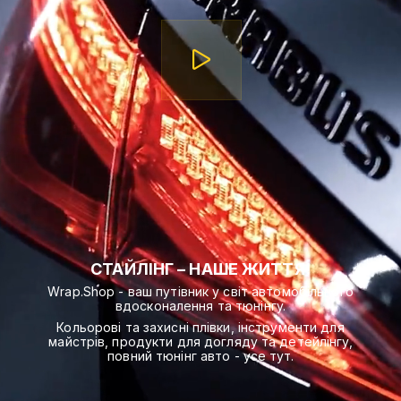
СТАЙЛІНГ – НАШЕ ЖИТТЯ!
Wrap.Shop - ваш путівник у світ автомобільного
вдосконалення та тюнінгу.
Кольорові та захисні плівки, інструменти для
майстрів, продукти для догляду та детейлінгу,
повний тюнінг авто - усе тут.