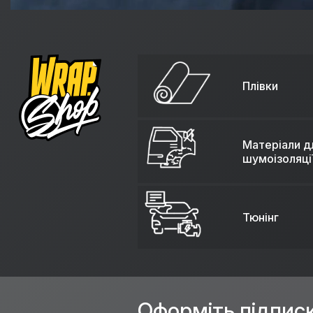
Плівки
Матеріали д
шумоізоляці
Тюнінг
Оформіть підпис