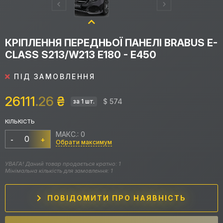
КРІПЛЕННЯ ПЕРЕДНЬОЇ ПАНЕЛІ BRABUS E-
CLASS S213/W213 E180 - E450
ПІД ЗАМОВЛЕННЯ
26111
.26
₴
$ 574
за 1 шт.
КІЛЬКІСТЬ
МАКС.: 0
-
+
Обрати максимум
УВАГА! Даний товар продається кратно: 1
Мінімальна кількість для замовлення: 1
ПОВІДОМИТИ ПРО НАЯВНІСТЬ