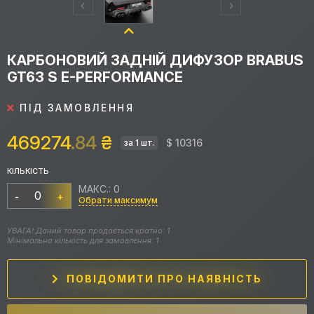
КАРБОНОВИЙ ЗАДНІЙ ДИФУЗОР BRABUS
GT63 S E-PERFORMANCE
ПІД ЗАМОВЛЕННЯ
469274
.84
₴
$ 10316
за 1 шт.
КІЛЬКІСТЬ
МАКС.: 0
-
+
Обрати максимум
УВАГА! Даний товар продається кратно: 1
Мінімальна кількість для замовлення: 1
ПОВІДОМИТИ ПРО НАЯВНІСТЬ