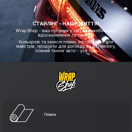
СТАЙЛІНГ – НАШЕ ЖИТТЯ!
Wrap.Shop - ваш путівник у світ автомобільного
вдосконалення та тюнінгу.
Кольорові та захисні плівки, інструменти для
майстрів, продукти для догляду та детейлінгу,
повний тюнінг авто - усе тут.
Плівки