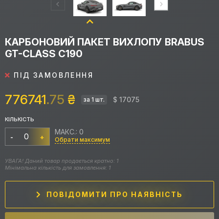
КАРБОНОВИЙ ПАКЕТ ВИХЛОПУ BRABUS
GT-CLASS C190
ПІД ЗАМОВЛЕННЯ
776741
.75
₴
$ 17075
за 1 шт.
КІЛЬКІСТЬ
МАКС.: 0
-
+
Обрати максимум
УВАГА! Даний товар продається кратно: 1
Мінімальна кількість для замовлення: 1
ПОВІДОМИТИ ПРО НАЯВНІСТЬ