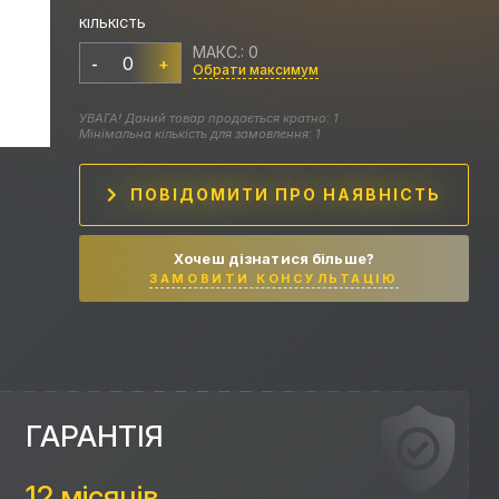
КІЛЬКІСТЬ
МАКС.: 0
-
+
Обрати максимум
УВАГА! Даний товар продається кратно: 1
Мінімальна кількість для замовлення: 1
ПОВІДОМИТИ ПРО НАЯВНІСТЬ
Хочеш дізнатися більше?
ЗАМОВИТИ КОНСУЛЬТАЦІЮ
ГАРАНТІЯ
12 місяців