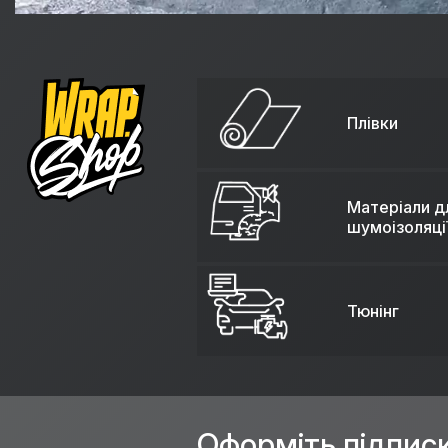
Плівки
Матеріали д
шумоізоляці
Тюнінг
Оформіть підпис