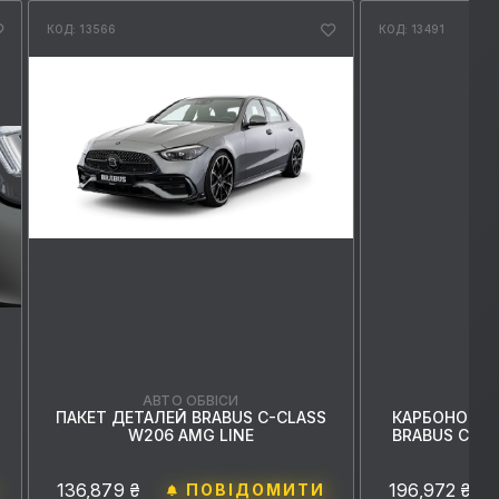
КОД: 13566
КОД: 13491
АВ
АВТО ОБВІСИ
КАРБОНОВИЙ
ПАКЕТ ДЕТАЛЕЙ BRABUS C-CLASS
BRABUS C-CL
W206 AMG LINE
196,972 ₴
136,879 ₴
ПОВІДОМИТИ