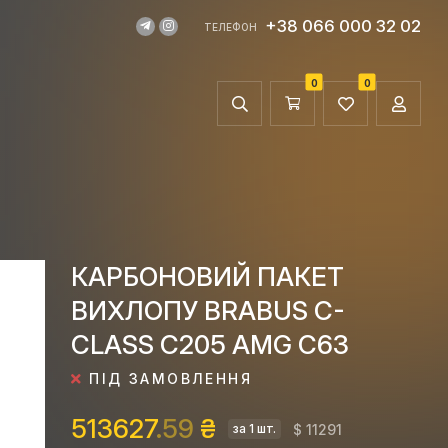
+38 066 000 32 02
ТЕЛЕФОН
0
0
КАРБОНОВИЙ ПАКЕТ
ВИХЛОПУ BRABUS C-
CLASS C205 AMG C63
ПІД ЗАМОВЛЕННЯ
513627
.59
₴
$ 11291
за 1 шт.