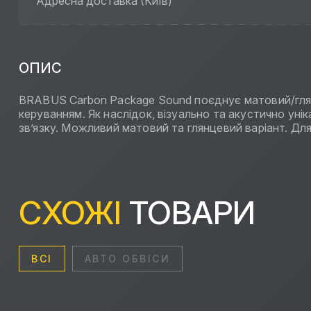
Адресна доставка (Київ)
ОПИС
BRABUS Carbon Package Sound поєднує матовий/гля
керуванням. Як наслідок, візуально та акустично ун
зв’язку. Можливий матовий та глянцевий варіант.
СХОЖІ
ТОВАРИ
ВСІ
АВТО ОБВІСИ