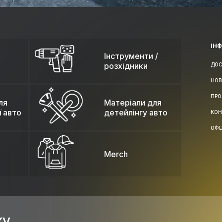
ІН
Інструменти /
розхідники
ДОС
НОВ
ПРО
ля
Матеріали для
ї авто
детейлінгу авто
КОН
ОФЕ
Merch
ку