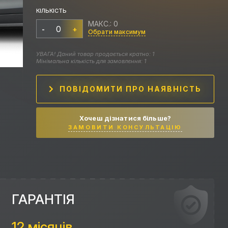
КІЛЬКІСТЬ
МАКС.: 0
-
+
Обрати максимум
УВАГА! Даний товар продається кратно: 1
Мінімальна кількість для замовлення: 1
ПОВІДОМИТИ ПРО НАЯВНІСТЬ
Хочеш дізнатися більше?
ЗАМОВИТИ КОНСУЛЬТАЦІЮ
ГАРАНТІЯ
12 місяців