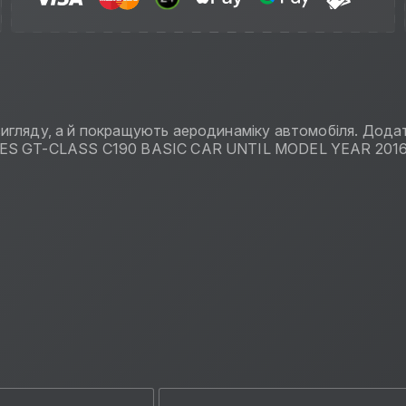
игляду, а й покращують аеродинаміку автомобіля. Додат
EDES GT-CLASS C190 BASIC CAR UNTIL MODEL YEAR 201