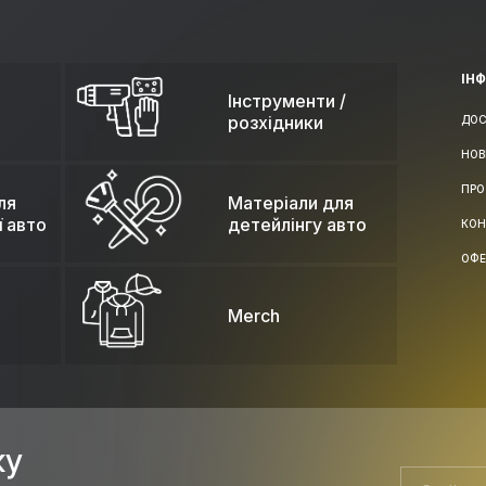
ІН
Інструменти /
розхідники
ДОС
НОВ
ПРО
ля
Матеріали для
ї авто
детейлінгу авто
КОН
ОФЕ
Merch
ку