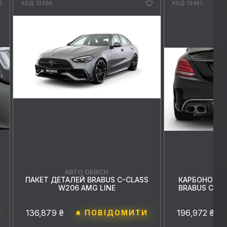
КОД: 13566
КОД: 13491
АВ
АВТО ОБВІСИ
КАРБОНОВИЙ
ПАКЕТ ДЕТАЛЕЙ BRABUS C-CLASS
BRABUS C-CL
W206 AMG LINE
196,972 ₴
136,879 ₴
ПОВІДОМИТИ