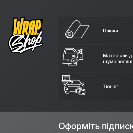
Плівки
Матеріали д
шумоізоляці
Тюнінг
Оформіть підпис