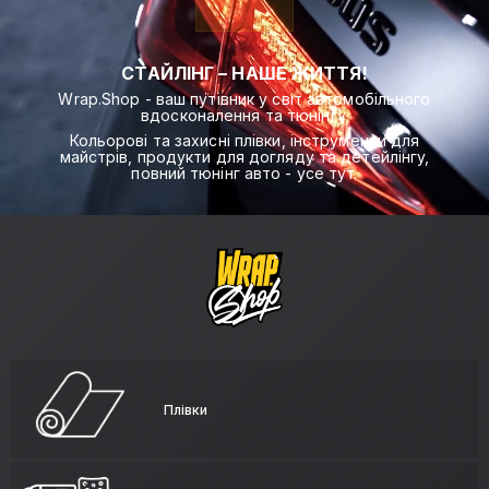
СТАЙЛІНГ – НАШЕ ЖИТТЯ!
Wrap.Shop - ваш путівник у світ автомобільного
вдосконалення та тюнінгу.
Кольорові та захисні плівки, інструменти для
майстрів, продукти для догляду та детейлінгу,
повний тюнінг авто - усе тут.
Плівки