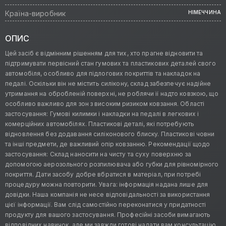
Країна-виробник
НІМЕЧЧИНА
ОПИС
Цей засіб є відмінним рішенням для тих, хто прагне відновити та
підтримувати первісний стан гумових та пластикових деталей свого
автомобіля, особливо для підлогових покриттів та накладок на
педалі. Оскільки він не містить силікону, склад забезпечує надійне
утримання на обробленій поверхні, не роблячи її надто ковзкою, що
особливо важливо для зон з високим ризиком ковзання. Області
застосування: Гумові килимки і накладки на педалі в легкових і
комерційних автомобілях. Пластикові деталі, які потребують
відновлення без додавання силіконового блиску. Пластикові човни
та інші предмети, де важливий опір ковзанню. Рекомендації щодо
застосування: Склад наносити на чисту та суху поверхню за
допомогою аерозольного розпилювача або губки для рівномірного
покриття. Дати засобу добре вбратися в матеріал, при потребі
процедуру можна повторити. Увага: інформація надана лише для
довідки. Наша компанія не несе відповідальності за використання
цієї інформації. Вам слід самостійно переконатися у придатності
продукту для вашого застосування. Професійні засоби вимагають
відповідних навичок, але ми завжди готові надати вам консультацію.