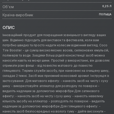
Об'єм
0,25 Л
Країна-виробник
ПОЛЬЩА
ОПИС
Інноваційний продукт для покращення зовнішнього вигляду ваших
шин. Відмінно підходить для виставок та фестивалів, коли вам
потрібно швидко та просто надати колесам відмінний вигляд. Coco
Tire Booster - це суміш високоякісних восків, силіконових емульсій,
полімерів та води. Завдяки більш рідкій консистенції засіб можна
наносити навіть на мокрі шини. Простий у використанні, він дозволяє
отримати різні фініші - від повністю матового до повністю
глянцевого. Термін служби засобу, при нанесенні на очищену шину,
складає 2 тижні. Засіб має приємний кокосовий аромат. Інструкція із
застосування: Для матового ефекту: - нанесіть засіб на чисту і суху
шину - використовуйте аплікатор для розподілу по поверхні -
видаліть надлишки за допомогою мікрофібри Для сатинового
ефекту: - нанесіть засіб на чисту і суху шину - нанесіть невелику
кількість засобу на аплікатор - розподіліть по поверхні - видаліть
надлишки за допомогою мікрофібри Для глянцевого ефекту: -
нанесіть засіб безпосередньо на вологу гуму - дайте висохнути -