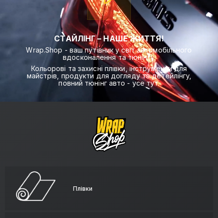
СТАЙЛІНГ – НАШЕ ЖИТТЯ!
Wrap.Shop - ваш путівник у світ автомобільного
вдосконалення та тюнінгу.
Кольорові та захисні плівки, інструменти для
майстрів, продукти для догляду та детейлінгу,
повний тюнінг авто - усе тут.
Плівки