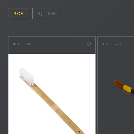
ВСЕ
ЩІТКИ
КОД: 10283
КОД: 13276