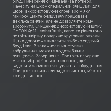
бруд. Нанесення очищувача (за потреби):
Нанесіть на шкіру спеціальний очищувач для
шкіри, використовуючи спрей або м'яку
ганчірку. Дайте очищувачу працювати
декілька хвилин, але не дозволяйте йому
висохнути. Очищення: Використовуючи щітку
GYEON Q²M LeatherBrush, легко та рівномірно
потріть шкіряну поверхню круговими рухами.
Щітка допоможе видалити глибоко сидячий
бруд і пил. В залежності від ступеня
забруднення, можете додати більше
очищувача. Завершення: Протріть поверхню
м'якою мікрофібровою тканиною, щоб
видалити залишки очищувача та забруднення.
Поверхня повинна виглядати чистою, м'якою
та відновленою.