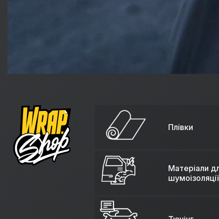
Плівки
Матеріали д
шумоізоляції