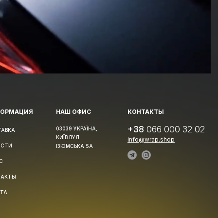
ФОРМАЦИЯ
НАШ ОФИС
КОНТАКТЫ
+38
066 000 32 02
03039 УКРАЇНА,
ТАВКА
КИЇВ ВУЛ.
info@wrap.shop
ОСТИ
ІЗЮМСЬКА 5А
С
ТАКТЫ
РТА