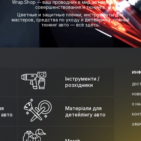
Wrap.Shop — ваш проводник в мир автомобильного
совершенствования и тюнинга.
Цветные и защитные плёнки, инструменты для
мастеров, средства по уходу и детейлингу, полный
тюнинг авто — всё здесь.
ИН
Інструменти /
розхідники
ДОС
НОВ
О НА
ля
Матеріали для
 авто
детейлінгу авто
КОН
ОФЕ