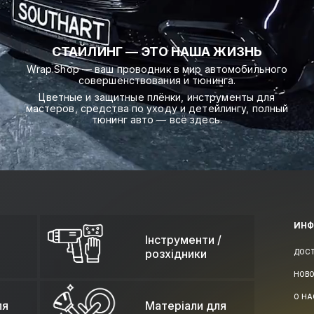
СТАЙЛИНГ — ЭТО НАША ЖИЗНЬ
Wrap.Shop — ваш проводник в мир автомобильного
совершенствования и тюнинга.
Цветные и защитные плёнки, инструменты для
мастеров, средства по уходу и детейлингу, полный
тюнинг авто — всё здесь.
ИН
Інструменти /
розхідники
ДОС
НОВ
О НА
ля
Матеріали для