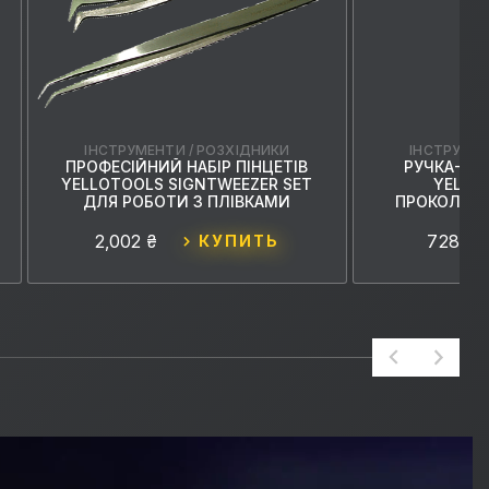
ІНСТРУМЕНТИ / РОЗХІДНИКИ
ІНСТРУМЕН
З
ПРОФЕСІЙНИЙ НАБІР ПІНЦЕТІВ
РУЧКА-ГО
YELLOTOOLS SIGNTWEEZER SET
YELLOP
ДЛЯ РОБОТИ З ПЛІВКАМИ
ПРОКОЛЮВ
2,002 ₴
728 ₴
КУПИТЬ