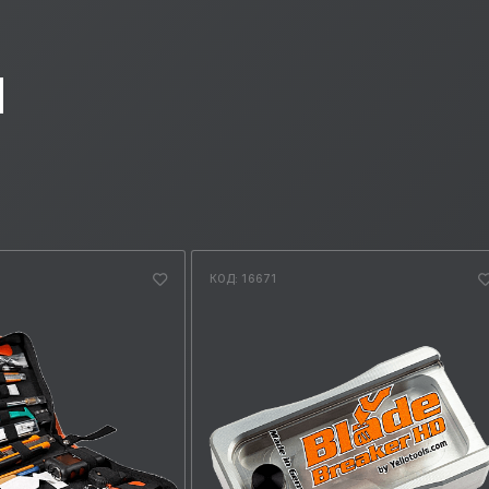
Ы
КОД: 16671