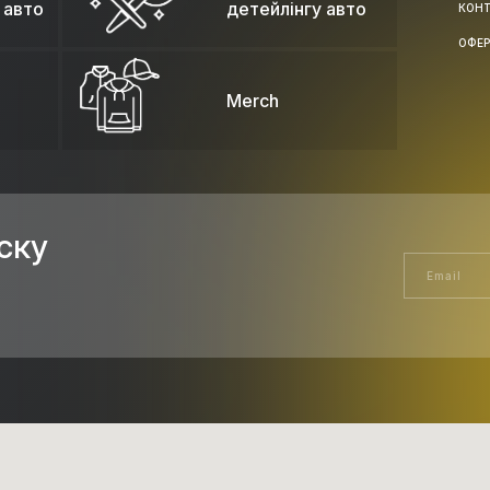
 авто
детейлінгу авто
КОН
ОФЕ
Merch
ску