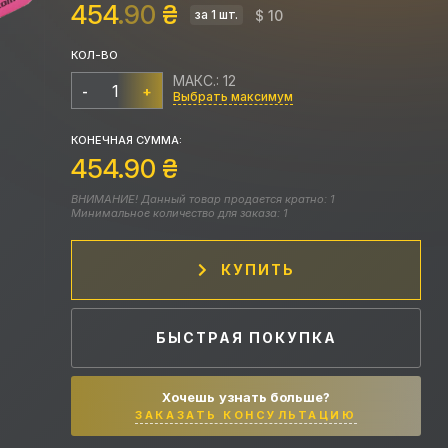
454
.90
₴
$ 10
за 1 шт.
КОЛ-ВО
МАКС.: 12
-
+
Выбрать максимум
КОНЕЧНАЯ СУММА:
454.90
₴
ВНИМАНИЕ! Данный товар продается кратно: 1
Минимальное количество для заказа: 1
КУПИТЬ
БЫСТРАЯ ПОКУПКА
Хочешь узнать больше?
ЗАКАЗАТЬ КОНСУЛЬТАЦИЮ