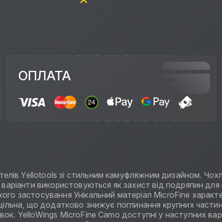
ОПЛАТА
лів Yellotools зі стильним камуфляжним дизайном. Чохл
і варіанти використовуються як захист від подряпин для 
хого застосування Унікальний матеріал MicroFine харак
ш щільна, що додатково знижує поглинання крупних части
вок. YelloWings MicroFine Camo доступні у наступних ва