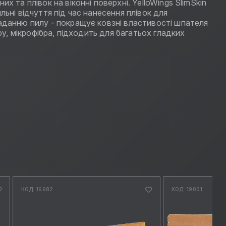
 та плівок на віконні поверхні. YelloWings SlimSkin
ьні відчуття під час нанесення плівок для
паданню пилу - покращує ковзні властивості шпателя
ру, мікрофібра, підходить для багатьох гладких
КОД: 16682
КОД: 19001