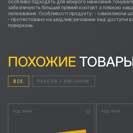
особливо підходять для мокрого нанесення тонувальних
забезпечують більший прямий контакт з плівкою завдя
оклеювання. Особливості продукту: - самоклеюча шпа
- протестовано на шкідливі речовини Інші доступні ва
поверхонь.
ПОХОЖИЕ
ТОВАР
ВСЕ
РАКЕЛЯ / ВИГОНКИ
КОД: 16684
КОД: 16676