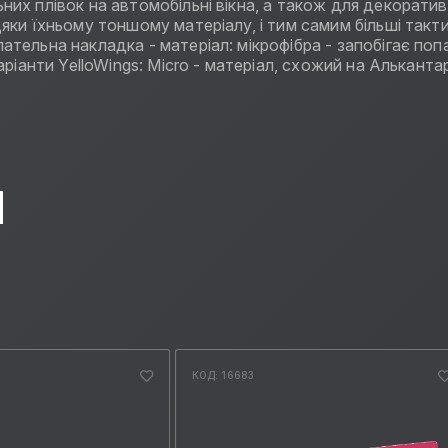
 плівок на автомобільні вікна, а також для декоративних
ки їхньому тоншому матеріалу, і тим самим більші тактил
тельна накладка - матеріал: мікрофібра - запобігає по
ріанти YelloWings: Micro - матеріал, схожий на Альканта
Ы
КОД: 16683