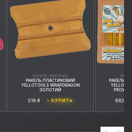
РАКЕЛЯ / ВИГОНКИ
РАКЕЛ
РАКЕЛЬ ПЛАСТИКОВИЙ
РАКЕЛЬ А
YELLOTOOLS WRAPDRAGON
YELLOTO
ЗОЛОТИЙ
PROWRAP
318 ₴
682 ₴
КУПИТЬ