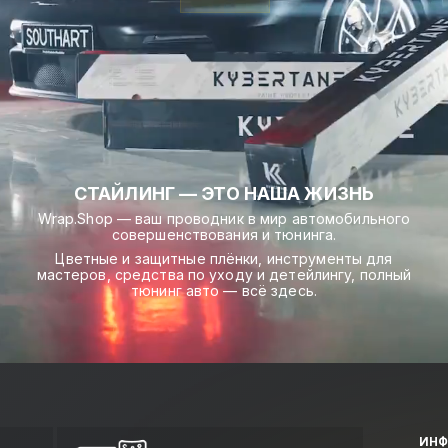
СТАЙЛИНГ — ЭТО НАША ЖИЗНЬ
Wrap.Shop — ваш проводник в мир автомобильного
совершенствования и тюнинга.
Цветные и защитные плёнки, инструменты для
мастеров, средства по уходу и детейлингу, полный
тюнинг авто — всё здесь.
ИН