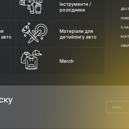
Інструменти /
розхідники
ДОС
НОВ
О НА
ля
Матеріали для
 авто
детейлінгу авто
КОН
ОФЕ
Merch
ску