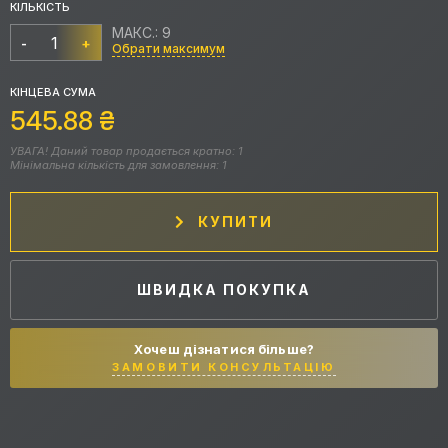
КІЛЬКІСТЬ
МАКС.: 9
-
+
Обрати максимум
КІНЦЕВА СУМА
545.88
₴
УВАГА! Даний товар продається кратно: 1
Мінімальна кількість для замовлення: 1
КУПИТИ
ШВИДКА ПОКУПКА
Хочеш дізнатися більше?
ЗАМОВИТИ КОНСУЛЬТАЦІЮ