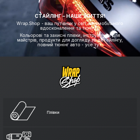
СТАЙЛІНГ – НАШЕ ЖИТТЯ!
Wrap.Shop - ваш путівник у світ автомобільного
вдосконалення та тюнінгу.
Кольорові та захисні плівки, інструменти для
майстрів, продукти для догляду та детейлінгу,
повний тюнінг авто - усе тут.
Плівки