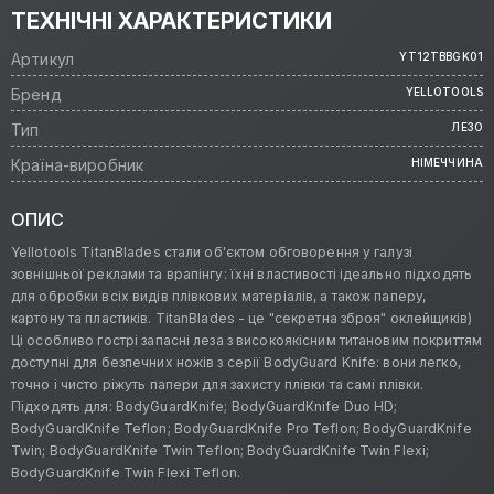
ТЕХНІЧНІ ХАРАКТЕРИСТИКИ
Артикул
YT12TBBGK01
Бренд
YELLOTOOLS
Тип
ЛЕЗО
Країна-виробник
НІМЕЧЧИНА
ОПИС
Yellotools TitanBlades стали об'єктом обговорення у галузі
зовнішньої реклами та врапінгу: їхні властивості ідеально підходять
для обробки всіх видів плівкових матеріалів, а також паперу,
картону та пластиків. TitanBlades - це "секретна зброя" оклейщиків)
Ці особливо гострі запасні леза з високоякісним титановим покриттям
доступні для безпечних ножів з серії BodyGuard Knife: вони легко,
точно і чисто ріжуть папери для захисту плівки та самі плівки.
Підходять для: BodyGuardKnife; BodyGuardKnife Duo HD;
BodyGuardKnife Teflon; BodyGuardKnife Pro Teflon; BodyGuardKnife
Twin; BodyGuardKnife Twin Teflon; BodyGuardKnife Twin Flexi;
BodyGuardKnife Twin Flexi Teflon.