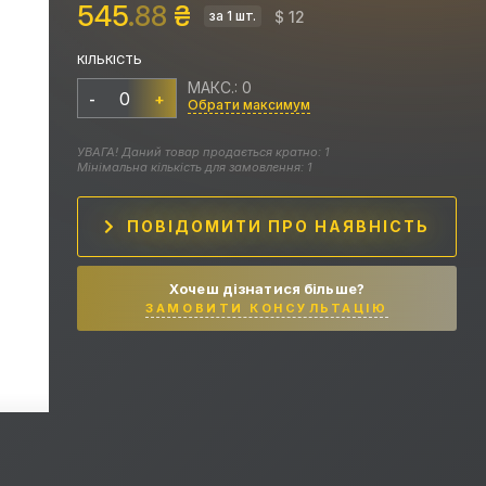
545
.88
₴
$ 12
за 1 шт.
КІЛЬКІСТЬ
МАКС.: 0
-
+
Обрати максимум
УВАГА! Даний товар продається кратно: 1
Мінімальна кількість для замовлення: 1
ПОВІДОМИТИ ПРО НАЯВНІСТЬ
Хочеш дізнатися більше?
ЗАМОВИТИ КОНСУЛЬТАЦІЮ