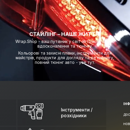
СТАЙЛІНГ – НАШЕ ЖИТТЯ!
Wrap.Shop - ваш путівник у світ автомобільного
вдосконалення та тюнінгу.
Кольорові та захисні плівки, інструменти для
майстрів, продукти для догляду та детейлінгу,
повний тюнінг авто - усе тут.
ІН
Інструменти /
розхідники
ДОС
НОВ