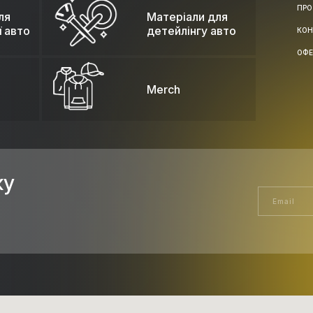
ПРО
ля
Матеріали для
ї авто
детейлінгу авто
КОН
ОФЕ
Merch
ку