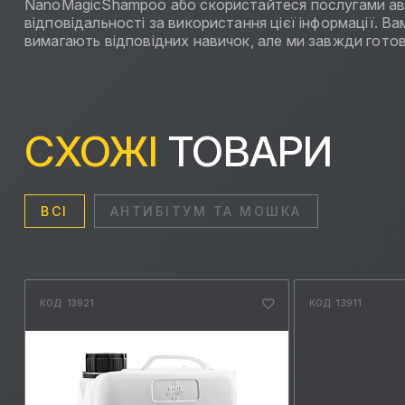
NanoMagicShampoo або скористайтеся послугами авто
відповідальності за використання цієї інформації. 
вимагають відповідних навичок, але ми завжди готов
СХОЖІ
ТОВАРИ
ВСІ
АНТИБІТУМ ТА МОШКА
КОД: 13921
КОД: 13911