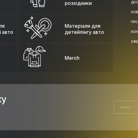
розхідники
ДОС
НОВ
ПРО
ля
Матеріали для
ї авто
детейлінгу авто
КОН
ОФЕ
Merch
ку