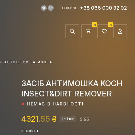
+38 066 000 32 02
ТЕЛЕФОН
0
0
АНТИБІТУМ ТА МОШКА
ЗАСІБ АНТИМОШКА KOCH
INSECT&DIRT REMOVER
НЕМАЄ В НАЯВНОСТІ
4321
.55
₴
$ 95
за 1 шт.
КІЛЬКІСТЬ