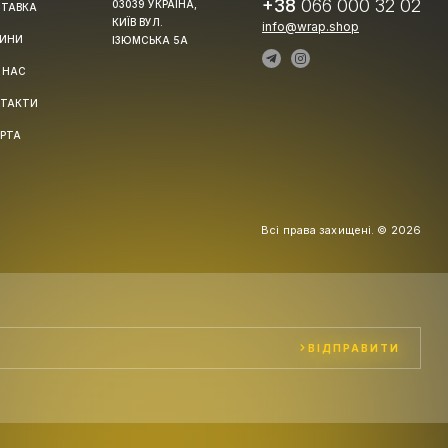
+38
066 000 32 02
03039 УКРАЇНА,
ТАВКА
КИЇВ ВУЛ.
info@wrap.shop
ИНИ
ІЗЮМСЬКА 5А
 НАС
ТАКТИ
РТА
Всі права захищені. © 2026
ВІДПРАВИТИ