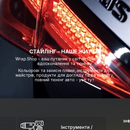
СТАЙЛІНГ – НАШЕ ЖИТТЯ!
Wrap.Shop - ваш путівник у світ автомобільного
вдосконалення та тюнінгу.
Кольорові та захисні плівки, інструменти для
майстрів, продукти для догляду та детейлінгу,
повний тюнінг авто - усе тут.
ІН
Інструменти /