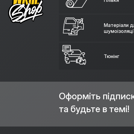
Плівки
Матеріали д
шумоізоляці
Тюнінг
Оформіть підпис
та будьте в темі!