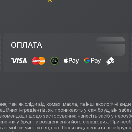
ОПЛАТА
, такі як сліди від комах, масла, та інші екологічні вид
аційних інгредієнтів, які проникають у сам бруд, він заб
комендації щодо застосування: нанесіть засіб у нероз
икнення у бруд та розщеплення його складових. При нео
 автомобіль чистою водою. Після видалення всіх забру