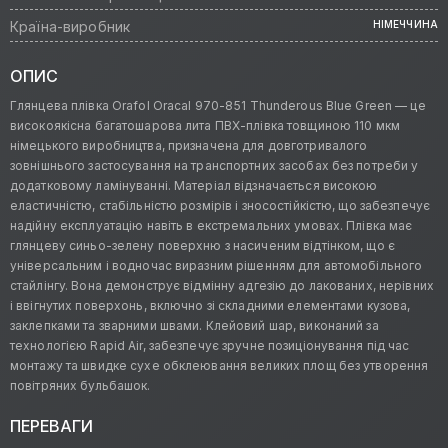
Країна-виробник
НІМЕЧЧИНА
ОПИС
Глянцева плівка Orafol Oracal 970-851 Thunderous Blue Green — це
високоякісна багатошарова лита ПВХ-плівка товщиною 110 мкм
німецького виробництва, призначена для довготривалого
зовнішнього застосування на транспортних засобах без потреби у
додатковому ламінуванні. Матеріал відзначається високою
еластичністю, стабільністю розмірів і зносостійкістю, що забезпечує
надійну експлуатацію навіть в екстремальних умовах. Плівка має
глянцеву синьо-зелену поверхню з насиченим відтінком, що є
універсальним і водночас виразним рішенням для автомобільного
стайлінгу. Вона демонструє відмінну адгезію до лакованих, нерівних
і ввігнутих поверхонь, включно зі складними елементами кузова,
заклепками та зварними швами. Клейовий шар, виконаний за
технологією Rapid Air, забезпечує зручне позиціонування під час
монтажу та швидке сухе обклеювання великих площ без утворення
повітряних бульбашок.
ПЕРЕВАГИ