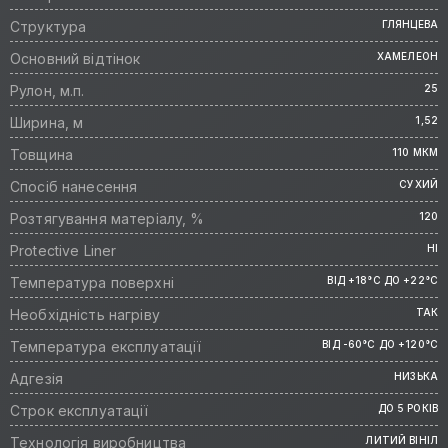
Структура
ГЛЯНЦЕВА
Основний відтінок
ХАМЕЛЕОН
Рулон, м.п.
25
Ширина, м
1,52
Товщина
110 МКМ
Спосіб нанесення
СУХИЙ
Розтягування матеріалу, %
120
Protective Liner
НІ
Температура поверхні
ВІД +18°C ДО +22°C
Необхідність нагріву
ТАК
Температура експлуатації
ВІД -60°C ДО +120°C
Адгезія
НИЗЬКА
Строк експлуатації
ДО 5 РОКІВ
Технологія виробництва
ЛИТИЙ ВІНІЛ