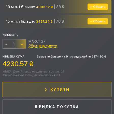
10 м.п. і більше:
| 88 $
4003.12 ₴
Обрати
15 м.п. і більше:
| 76 $
3457.24 ₴
Обрати
КІЛЬКІСТЬ
МАКС.: 27
-
+
Обрати максимум
КІНЦЕВА СУМА
Замовте більше на
9
і заощаджуйте
2274.50
₴
4230.57
₴
УВАГА! Даний товар продається кратно: 0.1
Мінімальна кількість для замовлення: 0.1
КУПИТИ
ШВИДКА ПОКУПКА