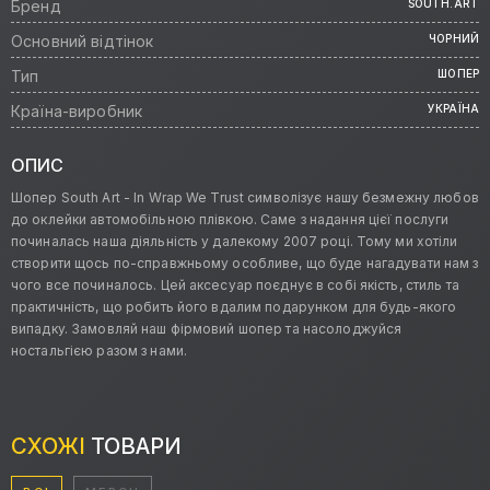
Бренд
SOUTH.ART
Основний відтінок
ЧОРНИЙ
Тип
ШОПЕР
Країна-виробник
УКРАЇНА
ОПИС
Шопер South Art - In Wrap We Trust символізує нашу безмежну любов
до оклейки автомобільною плівкою. Саме з надання цієї послуги
починалась наша діяльність у далекому 2007 році. Тому ми хотіли
створити щось по-справжньому особливе, що буде нагадувати нам з
чого все починалось. Цей аксесуар поєднує в собі якість, стиль та
практичність, що робить його вдалим подарунком для будь-якого
випадку. Замовляй наш фірмовий шопер та насолоджуйся
ностальгією разом з нами.
СХОЖІ
ТОВАРИ