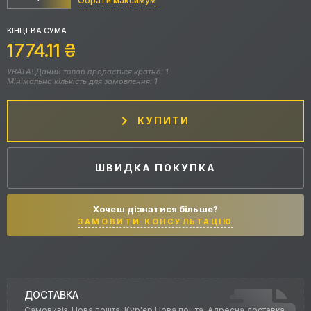
Обрати максимум
КІНЦЕВА СУМА
1774.11
₴
УВАГА! Даний товар продається кратно: 1
Мінімальна кількість для замовлення: 1
КУПИТИ
ШВИДКА ПОКУПКА
Хочеш дізнатися більше?
ЗАМОВИТИ КОНСУЛЬТАЦІЮ
ДОСТАВКА
Самовивіз, Нова пошта, Кур'єр Нова пошта, Адресна доставка