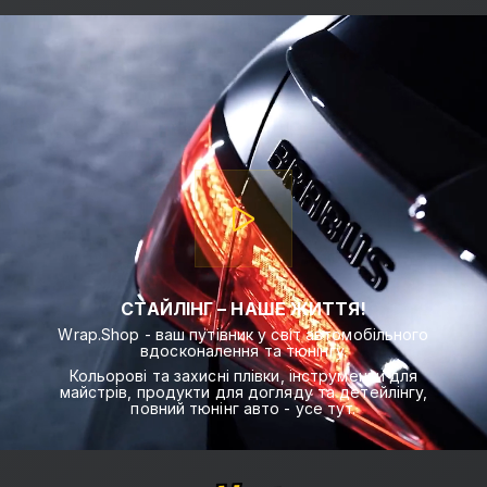
СТАЙЛІНГ – НАШЕ ЖИТТЯ!
Wrap.Shop - ваш путівник у світ автомобільного
вдосконалення та тюнінгу.
Кольорові та захисні плівки, інструменти для
майстрів, продукти для догляду та детейлінгу,
повний тюнінг авто - усе тут.