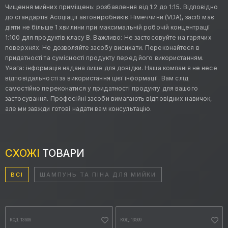
Чищення мийних приміщень: розбавлення від 1:2 до 1:15. Відповідно
до стандартів Асоціації автовиробників Німеччини (VDA), засіб має
діяти не більше 1 хвилини при максимальній робочій концентрації
1:100 для продуктів класу В. Важливо: Не застосовуйте на гарячих
поверхнях. Не дозволяйте засобу висихати. Переконайтеся в
придатності та сумісності продукту перед його використанням.
Увага: інформація надана лише для довідки. Наша компанія не несе
відповідальності за використання цієї інформації. Вам слід
самостійно переконатися у придатності продукту для вашого
застосування. Професійні засоби вимагають відповідних навичок,
але ми завжди готові надати вам консультацію.
СХОЖІ
ТОВАРИ
ВСІ
ШАМПУНЬ ТА ПІНА ДЛЯ МИЙКИ
КОД: 13606
КОД: 13599