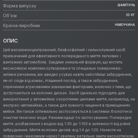
Форма випуску
ШАМПУНЬ
Об'єм
33 КГ
Країна-виробник
НІМЕЧЧИНА
ОПИС
Цей висококонцентрований, безфосфатний і сильнолужний засіб
призначений для ефективного попереднього миття легкових і
вантажних автомобілів. Завдяки унікальній формулі, що містить
високоякісні комплексоутворювачі та спеціальні поверхнево-
активні речовини, він швидко усуває навіть найстійкіші забруднення,
як-от сліди від комах, пташиний послід, а також забруднення,
спричинені агресивними зовнішніми факторами, включно з тими, що
зустрічаються на колісних дисках. Засіб ідеально підходить для
використання у автомийках з короткими циклами миття, наприклад, на
експрес-автомийках, а також для лужного чищення в приміщеннях
мийок. Він також оптимально застосовується в системах біологічної
очистки технічної води. Рекомендації по застосуванню: Попереднє
миття: розбавлення з водою від 1:30 до 1:100 в залежності від рівня
забруднення. Миття колісних дисків: від 1:4 до 1:20. Нанести на
поверхню і максимум через 1 хвилину ретельно змити високотиском.